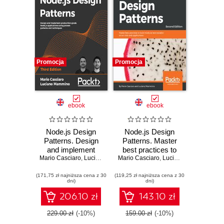
Promocja
Promocja
ebook
ebook
Node.js Design
Node.js Design
Patterns. Design
Patterns. Master
and implement
best practices to
Mario Casciaro
production-grade
,
Luciano Mammino
Mario Casciaro
build modular and
,
Luciano Mammino
Node.js
scalable server-
(171,75 zł najniższa cena z 30
applications using
(119,25 zł najniższa cena z 30
side web
dni)
dni)
proven patterns
applications -
and techniques -
Second Edition
206.10 zł
143.10 zł
Third Edition
229.00 zł
(-10%)
159.00 zł
(-10%)