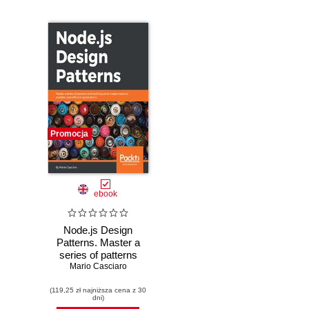
Promocja
ebook
Node.js Design
Patterns. Master a
series of patterns
and techniques to
Mario Casciaro
create modular,
(119,25 zł najniższa cena z 30
scalable, and
dni)
efficient