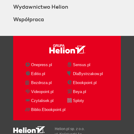
Wydawnictwo Helion
Współpraca
Onepress.pl
Sensus.pl
Editio.pl
DlaBystrzakow.pl
Bezdroza.pl
Ebookpoint.pl
Videopoint.pl
Beya.pl
Czytalisek.pl
Sploty
Biblio.Ebookpoint.pl
Helion.pl sp. z o.o.