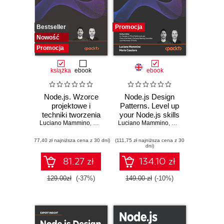
Bestseller
Promocja
Nowość
Promocja
książka
ebook
ebook
Node.js. Wzorce
Node.js Design
projektowe i
Patterns. Level up
techniki tworzenia
your Node.js skills
Luciano Mammino
aplikacji
,
Mario Casciaro
Luciano Mammino
and design
,
Colin J. Ihrig (Foreword)
,
Mario Casciaro
,
Matteo
,
Col
produkcyjnych.
production-grade
(77,40 zł najniższa cena z 30 dni)
Wydanie IV
(111,75 zł najniższa cena z 30
applications using
dni)
proven techniques
- Fourth Edition
81.27 zł
134.10 zł
129.00zł
(-37%)
149.00 zł
(-10%)