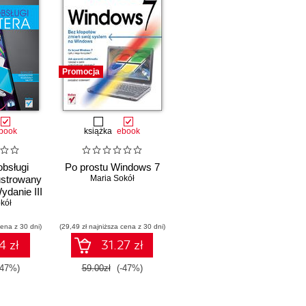
Promocja
book
książka
ebook
bsługi
Po prostu Windows 7
ustrowany
Maria Sokół
ydanie III
kół
cena z 30 dni)
(29,49 zł najniższa cena z 30 dni)
4 zł
31.27 zł
-47%)
59.00zł
(-47%)