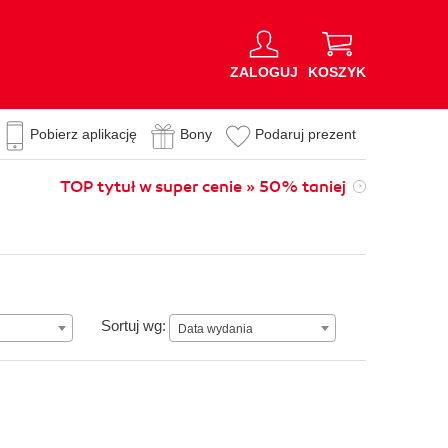
ZALOGUJ
KOSZYK
Pobierz aplikację
Bony
Podaruj prezent
TOP tytuł w super cenie » 50% taniej
Data wydania
Sortuj wg:
Data wydania