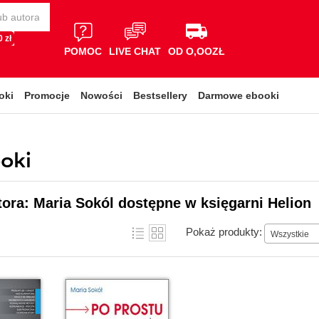
 zł
POMOC
LIVE CHAT
OD O,OOZŁ
oki
Promocje
Nowości
Bestsellery
Darmowe ebooki
ooki
tora: Maria Sokól dostępne w księgarni Helion
Pokaż produkty:
Wszystkie