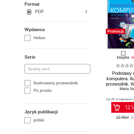
Format
PDF
2
Wydawca
Promocja
Helion
Serie
książka
e
Podstawy o
komputera. Il
Ilustrowany przewodnik
przewodnik. W
Maria So
Po prostu
(11,45 zł najniższa 
12.1
Język publikacji
22.90zł
(
polski