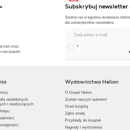
»
Subskrybuj newsletter 
Średnio raz w tygodniu dostaniesz infor
dla subskrybentów newslettera.
Daj nam znać.
*
Chcę otrzymywać na podany e-ma
u nas pojawił.
oraz nowościach wydawniczych.
nia
Wydawnictwo Helion
mocy
O Grupie Helion
dla niewidomych,
Zostań naszym autorem!
ych i niesłyszących
Oceń książkę
klepu
Zgłoś erratę
ywatności
Przykłady do książek
dostępności
Nagrody i wyróżnienia