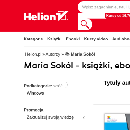
Kursy od 16,70
Kategorie
Książki
Ebooki
Kursy video
Audiobo
Helion.pl
» Autorzy
» 📚
Maria Sokól
Maria Sokól - książki, eb
Tytuły au
Podkategorie:
wróć
Windows
Promocja
Zaktualizuj swoją wiedzę
2