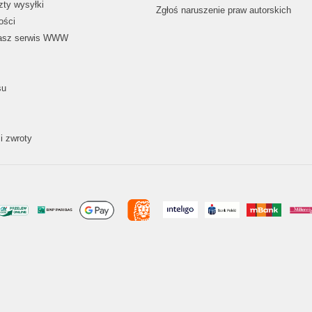
zty wysyłki
Zgłoś naruszenie praw autorskich
ości
nasz serwis WWW
su
i zwroty