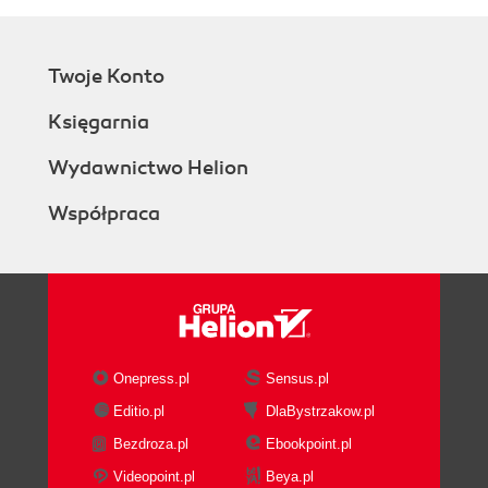
Twoje Konto
Księgarnia
Wydawnictwo Helion
Współpraca
Onepress.pl
Sensus.pl
Editio.pl
DlaBystrzakow.pl
Bezdroza.pl
Ebookpoint.pl
Videopoint.pl
Beya.pl