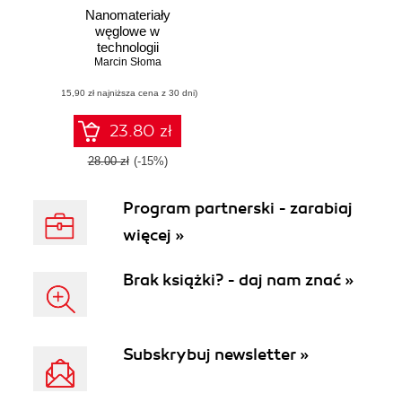
Nanomateriały
węglowe w
technologii
Marcin Słoma
elektroniki
drukowanej
(15,90 zł najniższa cena z 30 dni)
23.80 zł
28.00 zł
(-15%)
Program partnerski - zarabiaj
więcej »
Brak książki? - daj nam znać »
Subskrybuj newsletter »