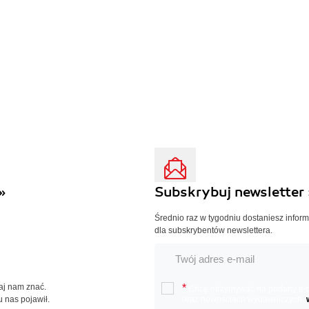
»
Subskrybuj newsletter 
Średnio raz w tygodniu dostaniesz infor
dla subskrybentów newslettera.
Daj nam znać.
*
Chcę otrzymywać na podany e-ma
u nas pojawił.
oraz nowościach wydawniczych.