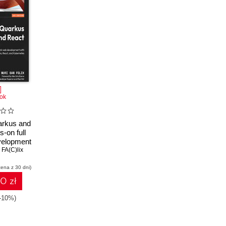
ok
arkus and
-on full
velopment
eact, and
 FA(C)lix
tes
cena z 30 dni)
10 zł
(-10%)