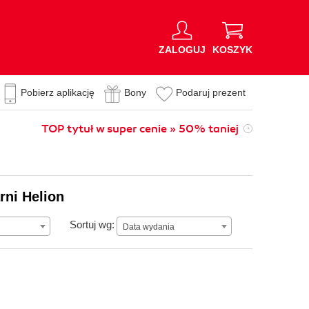
ZALOGUJ
KOSZYK
Pobierz aplikację
Bony
Podaruj prezent
TOP tytuł w super cenie » 50% taniej
rni Helion
Data wydania
Sortuj wg:
Data wydania