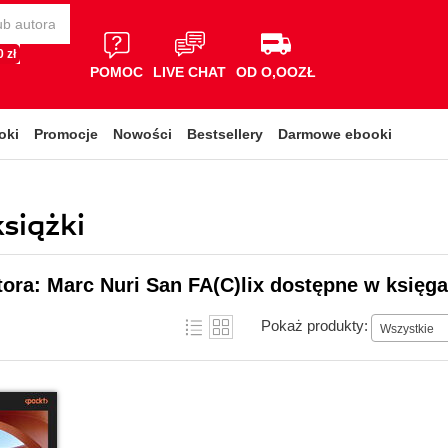
 zł
POMOC
LIVE CHAT
OD O,OOZŁ
oki
Promocje
Nowości
Bestsellery
Darmowe ebooki
książki
tora: Marc Nuri San FA(C)lix dostępne w księga
Pokaż produkty:
Wszystkie