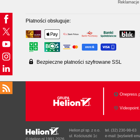
Reklamacje 
Płatności obsługuje:
Bezpieczne płatności szyfrowane SSL
Onepress.p
Videopoint.
Helion.pl sp. z o.o.
tel. (32) 230-98-63
ul. Kościuszki 1c
e-mail:
[wyświetl ema
© Helion.pl 1991-2026