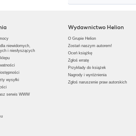
nia
Wydawnictwo Helion
mocy
O Grupie Helion
dla niewidomych,
Zostań naszym autorem!
ych i niesłyszących
Oceń książkę
klepu
Zgłoś erratę
ywatności
Przykłady do książek
dostępności
Nagrody i wyróżnienia
zty wysyłki
Zgłoś naruszenie praw autorskich
ości
nasz serwis WWW
su