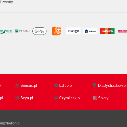
i zwroty
l
Sensus.pl
Editio.pl
DlaBystrzakow.pl
pl
Beya.pl
Czytalisek.pl
Sploty
il]@helion.pl