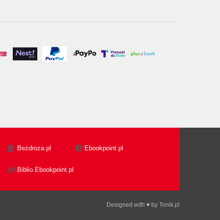
Bezdroza.pl
Ebookpoint.pl
Biblio.Ebookpoint.pl
Designed with ♥ by
Tonik.pl