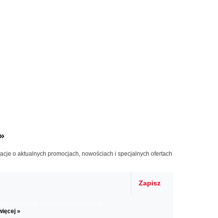
»
macje o aktualnych promocjach, nowościach i specjalnych ofertach
Zapisz
il informacje o zniżkach, promocjach
więcej »