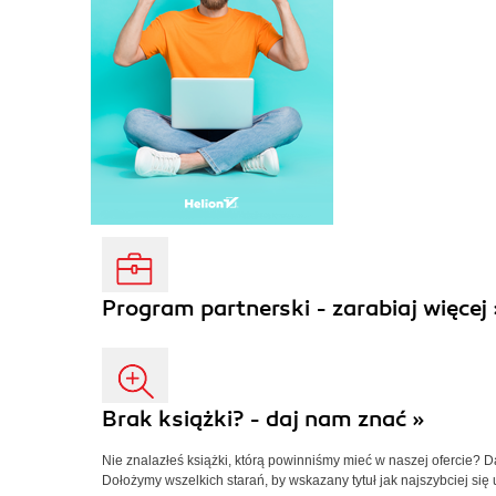
Program partnerski - zarabiaj więcej 
Brak książki? - daj nam znać »
Nie znalazłeś książki, którą powinniśmy mieć w naszej ofercie? 
Dołożymy wszelkich starań, by wskazany tytuł jak najszybciej się 