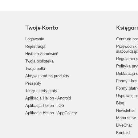
Twoje Konto
Księgar
Logowanie
Centrum po
Rejestracja
Przewodnik 
słabowidząc
Historia Zamówień
Regulamin s
Twoja biblioteka
Polityka pr
Twoje półki
Deklaracja 
Aktywuj kod na produkty
Formy i kos
Prezenty
Formy płatn
Testy i certyfikaty
Usprawnij 
Aplikacja Helion - Android
Blog
Aplikacja Helion - iOS
Newsletter
Aplikacja Helion - AppGallery
Mapa serwi
LiveChat
Kontakt