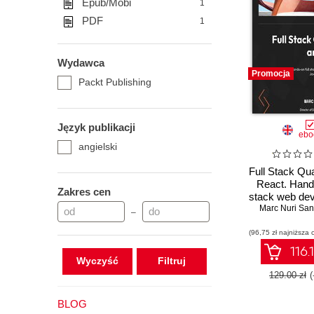
Epub/Mobi
1
PDF
1
Wydawca
Promocja
Packt Publishing
Język publikacji
ebo
angielski
Full Stack Qu
React. Hands
Zakres cen
stack web de
with Java, R
Marc Nuri San
–
Kuberne
(96,75 zł najniższa 
116.
Wyczyść
129.00 zł
BLOG