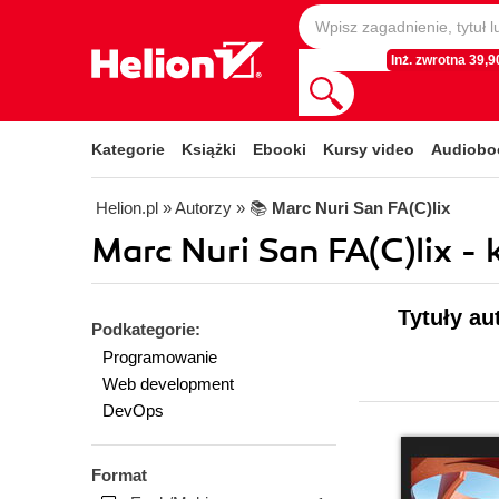
Inż. zwrotna 39,90
Kategorie
Książki
Ebooki
Kursy video
Audiobo
Helion.pl
» Autorzy
» 📚
Marc Nuri San FA(C)lix
Marc Nuri San FA(C)lix - 
Tytuły au
Podkategorie:
Programowanie
Web development
DevOps
Format