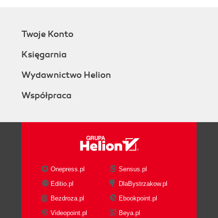
Twoje Konto
Księgarnia
Wydawnictwo Helion
Współpraca
Onepress.pl
Sensus.pl
Editio.pl
DlaBystrzakow.pl
Bezdroza.pl
Ebookpoint.pl
Videopoint.pl
Beya.pl