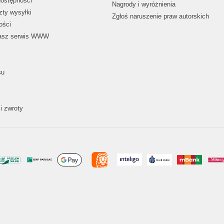
dostępności
Nagrody i wyróżnienia
zty wysyłki
Zgłoś naruszenie praw autorskich
ości
nasz serwis WWW
su
i zwroty