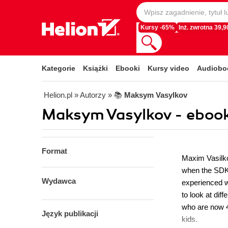
Kursy -65%
Inż. zwrotna 39,90
Kategorie
Książki
Ebooki
Kursy video
Audiobo
Helion.pl
» Autorzy
» 📚
Maksym Vasylkov
Maksym Vasylkov - ebook
Format
Maxim Vasilko
when the SDK 
Wydawca
experienced w
to look at dif
who are now 4
Język publikacji
kids.