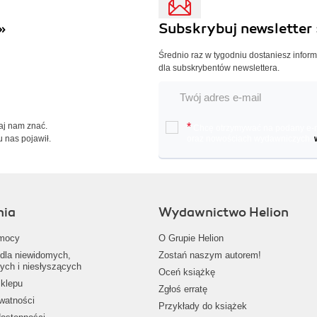
»
Subskrybuj newsletter 
Średnio raz w tygodniu dostaniesz infor
dla subskrybentów newslettera.
Daj nam znać.
*
Chcę otrzymywać na podany e-ma
u nas pojawił.
oraz nowościach wydawniczych.
nia
Wydawnictwo Helion
mocy
O Grupie Helion
dla niewidomych,
Zostań naszym autorem!
ych i niesłyszących
Oceń książkę
klepu
Zgłoś erratę
ywatności
Przykłady do książek