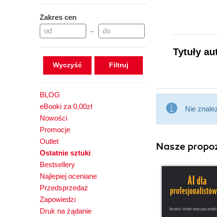
Zakres cen
–
Tytuły au
Wyczyść
BLOG
eBooki za 0,00zł
Nie znale
Nowości
Promocje
Outlet
Nasze propoz
Ostatnie sztuki
Bestsellery
Najlepiej oceniane
Przedsprzedaż
Zapowiedzi
Druk na żądanie