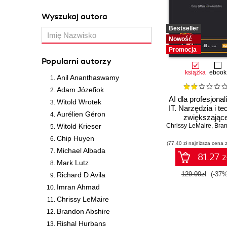
Wyszukaj autora
Bestseller
Nowość
Promocja
Popularni autorzy
książka
ebook
Anil Ananthaswamy
Adam Józefiok
AI dla profesjonal
Witold Wrotek
IT. Narzędzia i te
Aurélien Géron
zwiększając
Witold Krieser
Chrissy LeMaire
produktywno
,
Brandon
Chip Huyen
(77,40 zł najniższa cena z
Michael Albada
81.27 z
Mark Lutz
129.00zł
(-37%
Richard D Avila
Imran Ahmad
Chrissy LeMaire
Brandon Abshire
Rishal Hurbans