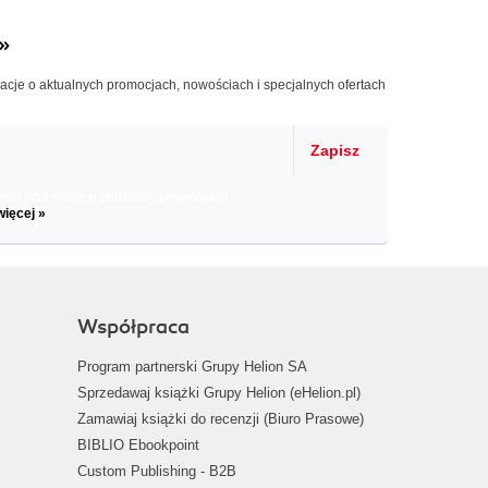
»
macje o aktualnych promocjach, nowościach i specjalnych ofertach
Zapisz
il informacje o zniżkach, promocjach
więcej »
Współpraca
Program partnerski Grupy Helion SA
Sprzedawaj książki Grupy Helion (eHelion.pl)
Zamawiaj książki do recenzji (Biuro Prasowe)
BIBLIO Ebookpoint
Custom Publishing - B2B