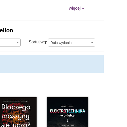
więcej »
elion
Data wydania
Sortuj wg:
Data wydania