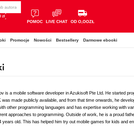
 zł
POMOC
LIVE CHAT
OD O,OOZŁ
oki
Promocje
Nowości
Bestsellery
Darmowe ebooki
i
v is a mobile software developer in Azukisoft Pte Ltd. He started p
was made publicly available, and from that time onwards, he develo
ith other programming languages and has expertise working with var
ferent approaches to programming. Outside of work, he is a proud father 
 years old. This has helped him try out mobile games for kids and en