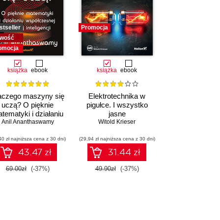
stseller
Promocja
wość
omocja
książka
ebook
książka
ebook
aczego maszyny się
Elektrotechnika w
uczą? O pięknie
pigułce. I wszystko
tematyki i działaniu
jasne
ółczesnej sztucznej
Anil Ananthaswamy
Witold Krieser
inteligencji
40 zł najniższa cena z 30 dni)
(29,94 zł najniższa cena z 30 dni)
43.47 zł
31.44 zł
69.00zł
(-37%)
49.90zł
(-37%)