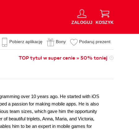
ZALOGUJ
KOSZYK
Pobierz aplikację
Bony
Podaruj prezent
TOP tytuł w super cenie » 50% taniej
rogramming over 10 years ago. He started with iOS
ped a passion for making mobile apps. He is also
ious team sizes, which gave him the opportunity
of beautiful triplets, Anna, Maria, and Victoria,
ables him to be an expert in mobile games for