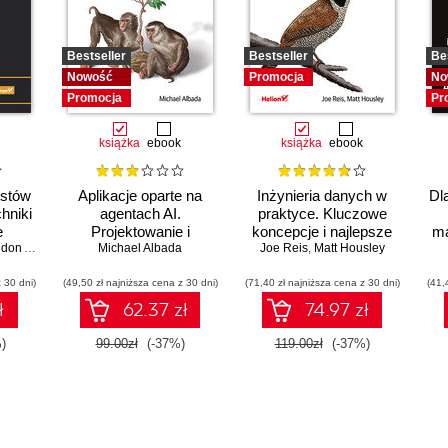
Bestseller
Bestseller
Be
Nowość
Promocja
No
Promocja
Pr
książka
ebook
książka
ebook
istów
Aplikacje oparte na
Inżynieria danych w
Dl
chniki
agentach AI.
praktyce. Kluczowe
e
Projektowanie i
koncepcje i najlepsze
ma
ść
 Abshire
wdrażanie systemów
Michael Albada
Joe Reis
technologie
,
Matt Housley
wsp
wieloagentowych
 30 dni)
(49,50 zł najniższa cena z 30 dni)
(71,40 zł najniższa cena z 30 dni)
(41,
ł
62.37 zł
74.97 zł
)
99.00zł
(-37%)
119.00zł
(-37%)