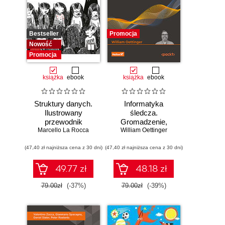
Bestseller
Promocja
Nowość
Promocja
książka
ebook
książka
ebook
Struktury danych.
Informatyka
Ilustrowany
śledcza.
przewodnik
Gromadzenie,
Marcello La Rocca
William Oettinger
analiza i
zabezpieczanie
(47,40 zł najniższa cena z 30 dni)
(47,40 zł najniższa cena z 30 dni)
dowodów
elektronicznych dla
początkujących.
49.77 zł
48.18 zł
Wydanie II
79.00zł
(-37%)
79.00zł
(-39%)