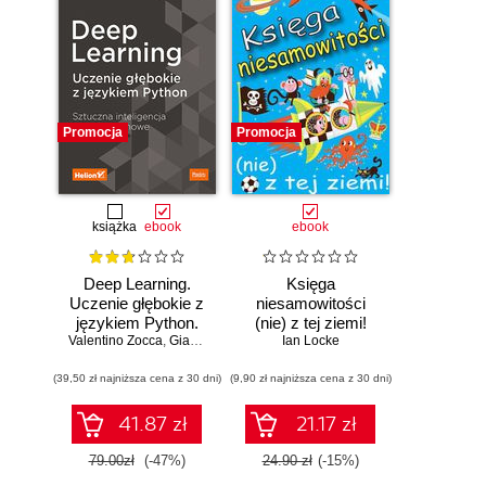
Promocja
Promocja
książka
ebook
ebook
Deep Learning.
Księga
Uczenie głębokie z
niesamowitości
językiem Python.
(nie) z tej ziemi!
Valentino Zocca
Sztuczna
,
Gianmario Spacagna
Księga faktów
Ian Locke
,
Daniel Slater
,
Peter Roelants
inteligencja i sieci
prawdziwych, choć
(39,50 zł najniższa cena z 30 dni)
neuronowe
(9,90 zł najniższa cena z 30 dni)
niezwykłych
41.87 zł
21.17 zł
79.00zł
(-47%)
24.90 zł
(-15%)