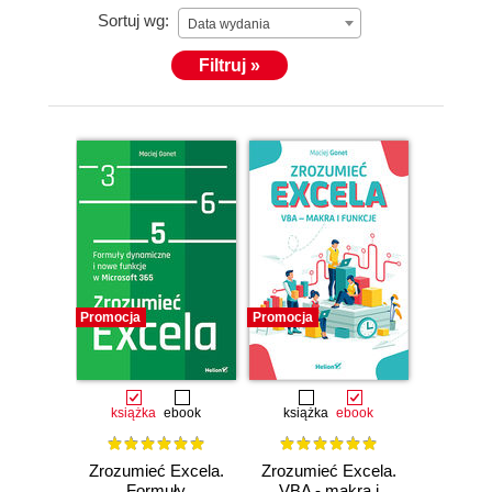
Sortuj wg:
Data wydania
Filtruj »
Promocja
Promocja
książka
ebook
książka
ebook
Zrozumieć Excela.
Zrozumieć Excela.
Formuły
VBA - makra i