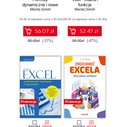
dynamiczne i nowe
funkcje
Maciej Gonet
funkcje w
Maciej Gonet
Microsoft 365
(53,40 zł najniższa cena z 30 dni)
(49,50 zł najniższa cena z 30 dni)
56.07 zł
52.47 zł
89.00zł
(-37%)
99.00zł
(-47%)
Promocja
Promocja
książka
ebook
książka
ebook