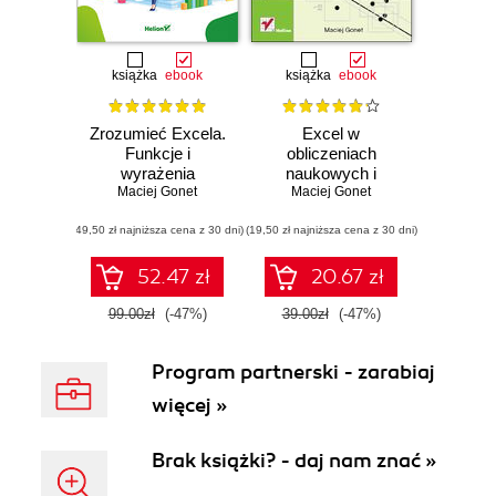
książka
ebook
książka
ebook
Zrozumieć Excela.
Excel w
Funkcje i
obliczeniach
wyrażenia
naukowych i
Maciej Gonet
technicznych
Maciej Gonet
(49,50 zł najniższa cena z 30 dni)
(19,50 zł najniższa cena z 30 dni)
52.47 zł
20.67 zł
99.00zł
(-47%)
39.00zł
(-47%)
Program partnerski - zarabiaj
więcej »
Brak książki? - daj nam znać »