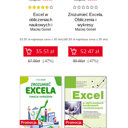
Excel w
Zrozumieć Excela.
obliczeniach
Obliczenia i
naukowych i
wykresy
inżynierskich.
Maciej Gonet
Maciej Gonet
Wydanie II
(33,50 zł najniższa cena z 30 dni)
(49,50 zł najniższa cena z 30 dni)
35.51 zł
52.47 zł
67.00zł
(-47%)
99.00zł
(-47%)
Promocja
Promocja