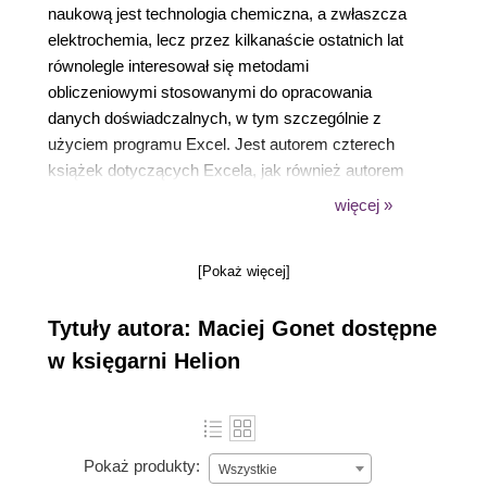
naukową jest technologia chemiczna, a zwłaszcza
elektrochemia, lecz przez kilkanaście ostatnich lat
równolegle interesował się metodami
obliczeniowymi stosowanymi do opracowania
danych doświadczalnych, w tym szczególnie z
użyciem programu Excel. Jest autorem czterech
książek dotyczących Excela, jak również autorem
lub współautorem kilkudziesięciu innych publikacji
więcej »
naukowych i popularyzatorskich.
[Pokaż więcej]
Tytuły autora: Maciej Gonet dostępne
w księgarni Helion
Pokaż produkty:
Wszystkie