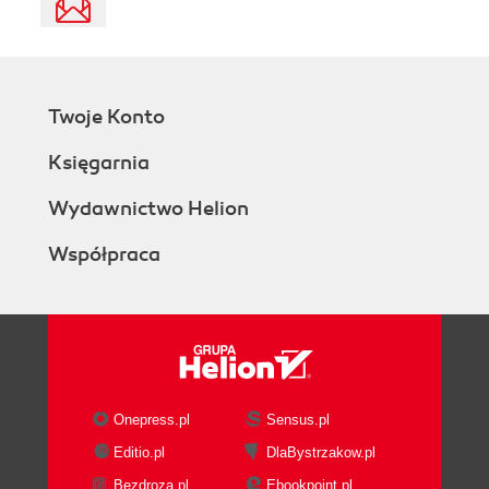
Twoje Konto
Księgarnia
Wydawnictwo Helion
Współpraca
Onepress.pl
Sensus.pl
Editio.pl
DlaBystrzakow.pl
Bezdroza.pl
Ebookpoint.pl