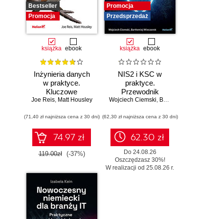
Bestseller
Promocja
Promocja
Przedsprzedaż
książka
ebook
książka
ebook
Inżynieria danych
NIS2 i KSC w
w praktyce.
praktyce.
Kluczowe
Przewodnik
Joe Reis
koncepcje i
,
Matt Housley
Wojciech Ciemski
wdrożeniowy dla
,
Bartłomiej Wieczorek
najlepsze
organizacji
(71,40 zł najniższa cena z 30 dni)
technologie
(62,30 zł najniższa cena z 30 dni)
74.97 zł
62.30 zł
Do 24.08.26
119.00zł
(-37%)
Oszczędzasz 30%!
W realizacji od 25.08.26 r.