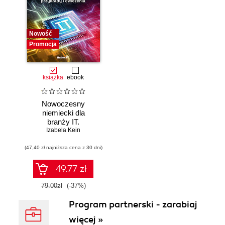
Nowość
Promocja
książka
ebook
Nowoczesny
niemiecki dla
branży IT.
Praktyczne
Izabela Kein
przykłady i
(47,40 zł najniższa cena z 30 dni)
ćwiczenia
49.77 zł
79.00zł
(-37%)
Program partnerski - zarabiaj
więcej »