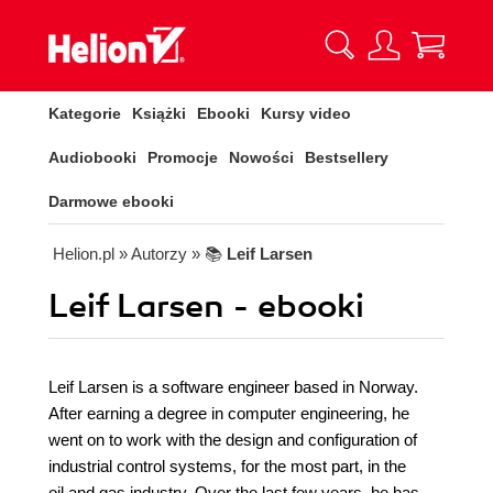
Kategorie
Książki
Ebooki
Kursy video
Audiobooki
Promocje
Nowości
Bestsellery
Darmowe ebooki
Helion.pl
» Autorzy
» 📚
Leif Larsen
Leif Larsen - ebooki
Leif Larsen is a software engineer based in Norway.
After earning a degree in computer engineering, he
went on to work with the design and configuration of
industrial control systems, for the most part, in the
oil and gas industry. Over the last few years, he has