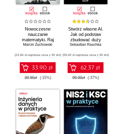
książka
ebook
książka
ebook
Nowoczesne
Stwórz własne AI.
nauczanie
Jak od podstaw
matematyki. Raj
zbudować duży
Marcin Żuchowski
Cantora bez
model językowy
Sebastian Raschka
kalkulatora?
(23,94 zł najniższa cena z 30 dni)
(59,40 zł najniższa cena z 30 dni)
33.90 zł
62.37 zł
39.90zł
(-15%)
99.00zł
(-37%)