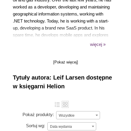
worked as a developer, developing and maintaining
geographical information systems, working with
.NET technology. Today, he is working with a start-
up, developing a brand new SaaS product. In his
spare time, he develops mobile apps and explores
new technologies to keep up with the high-paced
więcej »
tech world. You can find out more about him by
checking out his blog, "Leif Larsen", and following
[Pokaż więcej]
him on Twitter (@leif_larsen) and LinkedIn (lhlarsen).
Tytuły autora: Leif Larsen dostępne
w księgarni Helion
Pokaż produkty:
Wszystkie
Sortuj wg:
Data wydania