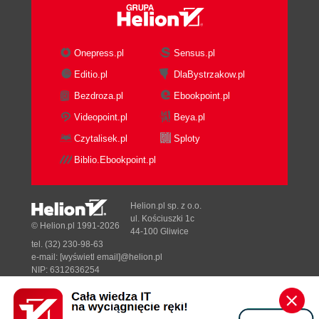
Onepress.pl
Sensus.pl
Editio.pl
DlaBystrzakow.pl
Bezdroza.pl
Ebookpoint.pl
Videopoint.pl
Beya.pl
Czytalisek.pl
Sploty
Biblio.Ebookpoint.pl
Helion.pl sp. z o.o.
ul. Kościuszki 1c
© Helion.pl 1991-2026
44-100 Gliwice
tel. (32) 230-98-63
e-mail:
[wyświetl email]@helion.pl
NIP: 6312636254
Regon: 241989027
Designed with ♥ by
Tonik.pl