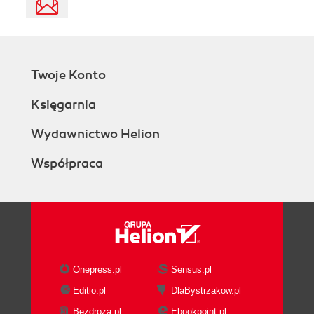
Twoje Konto
Księgarnia
Wydawnictwo Helion
Współpraca
Onepress.pl
Sensus.pl
Editio.pl
DlaBystrzakow.pl
Bezdroza.pl
Ebookpoint.pl