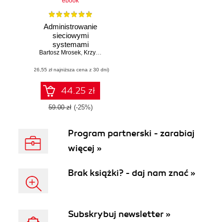
ebook
Administrowanie
sieciowymi
systemami
Bartosz Mrosek
operacyjnymi
,
Krzysztof Chrobok
Windows Serwer i
(26,55 zł najniższa cena z 30 dni)
Linux Serwer
44.25 zł
59.00 zł
(-25%)
Program partnerski - zarabiaj
więcej »
Brak książki? - daj nam znać »
Subskrybuj newsletter »