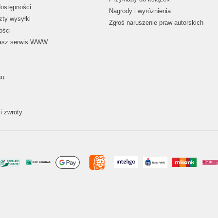
dostępności
Nagrody i wyróżnienia
zty wysyłki
Zgłoś naruszenie praw autorskich
ości
nasz serwis WWW
su
i zwroty