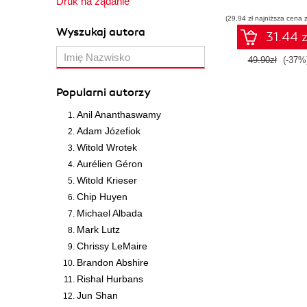
Druk na żądanie
(29,94 zł najniższa cena z
Wyszukaj autora
31.44 z
49.90zł
(-37%
Popularni autorzy
Anil Ananthaswamy
Adam Józefiok
Witold Wrotek
Aurélien Géron
Witold Krieser
Chip Huyen
Michael Albada
Mark Lutz
Chrissy LeMaire
Brandon Abshire
Rishal Hurbans
Jun Shan