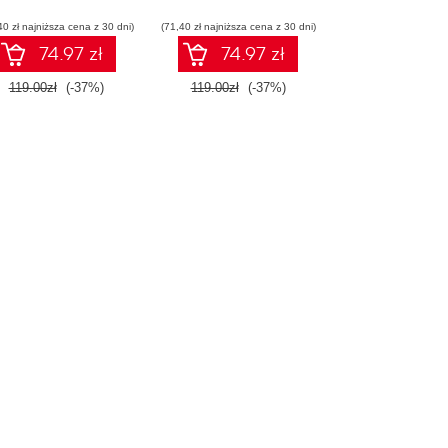
NumPy oraz
40 zł najniższa cena z 30 dni)
rodowiska Jupyter.
(71,40 zł najniższa cena z 30 dni)
Wydanie III
74.97 zł
74.97 zł
119.00zł
(-37%)
119.00zł
(-37%)