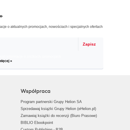
»
macje o aktualnych promocjach, nowościach i specjalnych ofertach
Zapisz
il informacje o zniżkach, promocjach
więcej »
Współpraca
Program partnerski Grupy Helion SA
Sprzedawaj książki Grupy Helion (eHelion.pl)
Zamawiaj książki do recenzji (Biuro Prasowe)
BIBLIO Ebookpoint
Custom Publishing - B2B