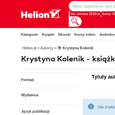
Inż. zwrotna 39,90 zł
Kursy -
Kategorie
Książki
Ebooki
Kursy video
Audiobo
Helion.pl
» Autorzy
» 📚
Krystyna Kolenik
Krystyna Kolenik - książk
Tytuły au
Format
Wydawca
Nie znale
Język publikacji