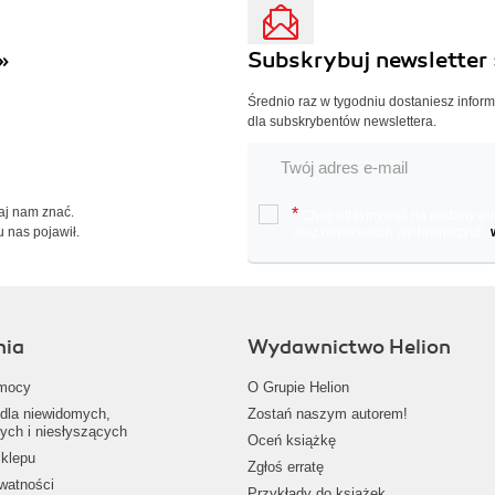
»
Subskrybuj newsletter 
Średnio raz w tygodniu dostaniesz infor
dla subskrybentów newslettera.
Daj nam znać.
*
Chcę otrzymywać na podany e-ma
u nas pojawił.
oraz nowościach wydawniczych.
nia
Wydawnictwo Helion
mocy
O Grupie Helion
dla niewidomych,
Zostań naszym autorem!
ych i niesłyszących
Oceń książkę
klepu
Zgłoś erratę
ywatności
Przykłady do książek