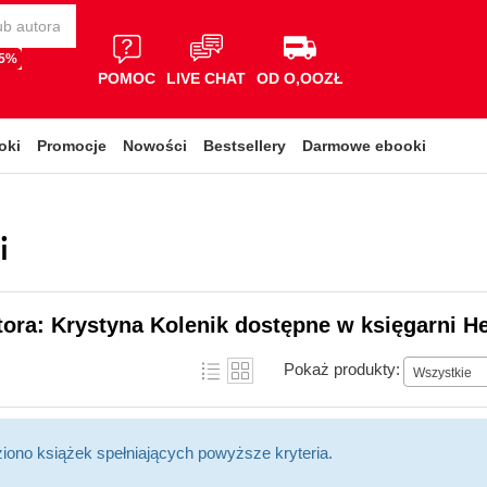
65%
POMOC
LIVE CHAT
OD O,OOZŁ
oki
Promocje
Nowości
Bestsellery
Darmowe ebooki
i
tora: Krystyna Kolenik dostępne w księgarni H
Pokaż produkty:
Wszystkie
ziono książek spełniających powyższe kryteria.