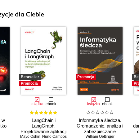
ycje dla Ciebie
Bestseller
Promocja
Be
Promocja
Pr
książka
ebook
książka
ebook
a w
LangChain i
Informatyka śledcza.
stko
LangGraph.
Gromadzenie, analiza i
da
Projektowanie aplikacji
zabezpieczanie
Mayo Oshin
opartych na dużych
,
Nuno Campos
William Oettinger
dowodów