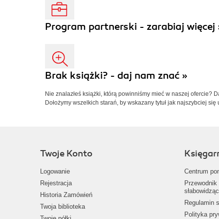
Program partnerski - zarabiaj więcej 
Brak książki? - daj nam znać »
Nie znalazłeś książki, którą powinniśmy mieć w naszej ofercie? 
Dołożymy wszelkich starań, by wskazany tytuł jak najszybciej się 
Twoje Konto
Księgar
Logowanie
Centrum po
Rejestracja
Przewodnik 
słabowidząc
Historia Zamówień
Regulamin s
Twoja biblioteka
Polityka pr
Twoje półki