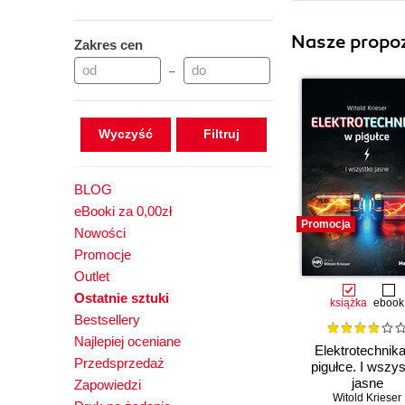
Nasze propoz
Zakres cen
–
Wyczyść
BLOG
eBooki za 0,00zł
Promocja
Nowości
Promocje
Outlet
Ostatnie sztuki
książka
ebook
Bestsellery
Najlepiej oceniane
Elektrotechnik
Przedsprzedaż
pigułce. I wszy
jasne
Zapowiedzi
Witold Krieser