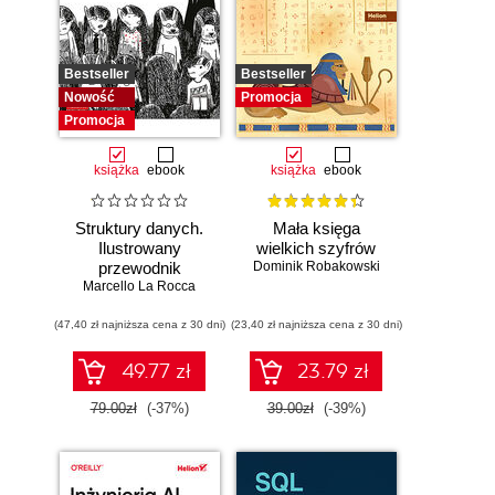
Bestseller
Bestseller
Nowość
Promocja
Promocja
książka
ebook
książka
ebook
Struktury danych.
Mała księga
Ilustrowany
wielkich szyfrów
przewodnik
Dominik Robakowski
Marcello La Rocca
(47,40 zł najniższa cena z 30 dni)
(23,40 zł najniższa cena z 30 dni)
49.77 zł
23.79 zł
79.00zł
(-37%)
39.00zł
(-39%)