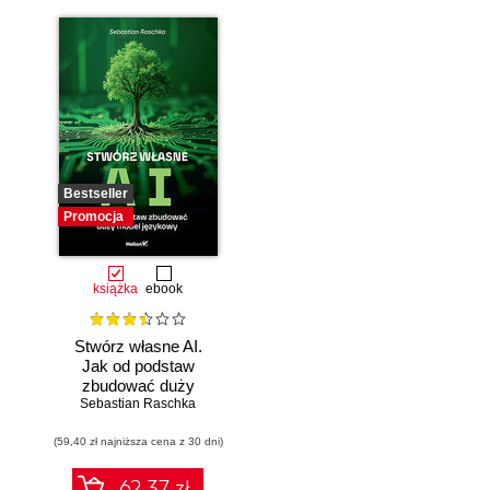
Bestseller
Promocja
książka
ebook
Stwórz własne AI.
Jak od podstaw
zbudować duży
model językowy
Sebastian Raschka
(59,40 zł najniższa cena z 30 dni)
62.37 zł