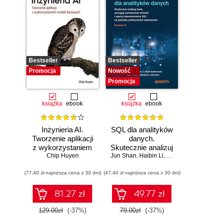
Bestseller
Bestseller
Promocja
Nowość
Promocja
książka
ebook
książka
ebook
Inżynieria AI.
SQL dla analityków
Tworzenie aplikacji
danych.
z wykorzystaniem
Skutecznie analizuj
modeli bazowych
Chip Huyen
Jun Shan
dane, wyciągaj
,
Haibin Li
,
Matt Goldwasser
,
Up
wartościowe
(77,40 zł najniższa cena z 30 dni)
(47,40 zł najniższa cena z 30 dni)
wnioski i opanuj
zaawansowany
SQL na potrzeby
81.27 zł
49.77 zł
praktycznych
zastosowań.
129.00zł
(-37%)
79.00zł
(-37%)
Wydanie IV