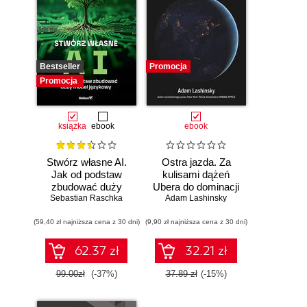
Bestseller
Promocja
Promocja
książka
ebook
ebook
Stwórz własne AI.
Ostra jazda. Za
Jak od podstaw
kulisami dążeń
zbudować duży
Ubera do dominacji
model językowy
Sebastian Raschka
Adam Lashinsky
na świecie
(59,40 zł najniższa cena z 30 dni)
(9,90 zł najniższa cena z 30 dni)
62.37 zł
32.21 zł
99.00zł
(-37%)
37.89 zł
(-15%)