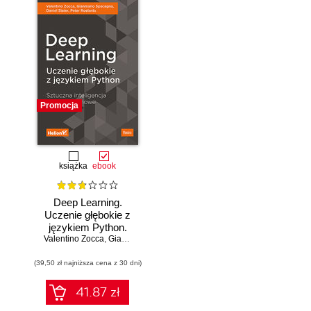
Promocja
książka
ebook
Deep Learning.
Uczenie głębokie z
językiem Python.
Valentino Zocca
Sztuczna
,
Gianmario Spacagna
,
Daniel Slater
,
Peter Roelants
inteligencja i sieci
(39,50 zł najniższa cena z 30 dni)
neuronowe
41.87 zł