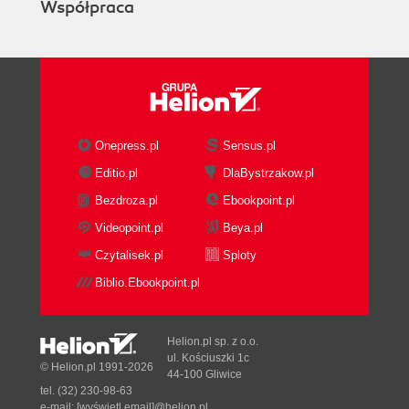
Współpraca
Onepress.pl
Sensus.pl
Editio.pl
DlaBystrzakow.pl
Bezdroza.pl
Ebookpoint.pl
Videopoint.pl
Beya.pl
Czytalisek.pl
Sploty
Biblio.Ebookpoint.pl
Helion.pl sp. z o.o.
ul. Kościuszki 1c
© Helion.pl 1991-2026
44-100 Gliwice
tel. (32) 230-98-63
e-mail:
[wyświetl email]@helion.pl