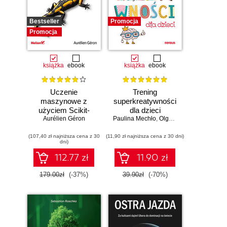
Bestseller
Promocja
Promocja
książka
ebook
książka
ebook
Uczenie
Trening
maszynowe z
superkreatywności
użyciem Scikit-
dla dzieci
Learn, Keras i
Aurélien Géron
Paulina Mechło
,
Olga Geppert
TensorFlow.
(107,40 zł najniższa cena z 30
Wydanie III
(11,90 zł najniższa cena z 30 dni)
dni)
112.77 zł
11.90 zł
179.00zł
(-37%)
39.90zł
(-70%)