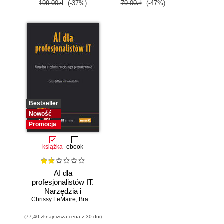
systemów
199.00zł
(-37%)
79.00zł
(-47%)
Bestseller
Nowość
Promocja
książka
ebook
AI dla
profesjonalistów IT.
Narzędzia i
Chrissy LeMaire
techniki
,
Brandon Abshire
zwiększające
(77,40 zł najniższa cena z 30 dni)
produktywność