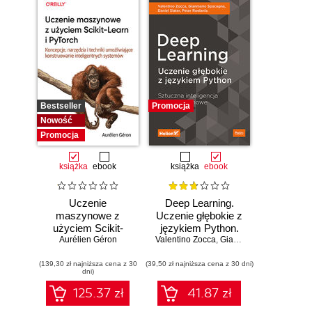
Bestseller
Promocja
Nowość
Promocja
książka
ebook
książka
ebook
Uczenie
Deep Learning.
maszynowe z
Uczenie głębokie z
użyciem Scikit-
językiem Python.
Learn i PyTorch.
Aurélien Géron
Valentino Zocca
Sztuczna
,
Gianmario Spacagna
,
D
Koncepcje,
inteligencja i sieci
(139,30 zł najniższa cena z 30
narzędzia i techniki
(39,50 zł najniższa cena z 30 dni)
neuronowe
dni)
umożliwiające
konstruowanie
125.37 zł
41.87 zł
inteligentnych