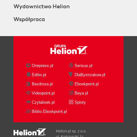
Wydawnictwo Helion
Współpraca
Onepress.pl
Sensus.pl
Editio.pl
DlaBystrzakow.pl
Bezdroza.pl
Ebookpoint.pl
Videopoint.pl
Beya.pl
Czytalisek.pl
Sploty
Biblio.Ebookpoint.pl
Helion.pl sp. z o.o.
ul. Kościuszki 1c