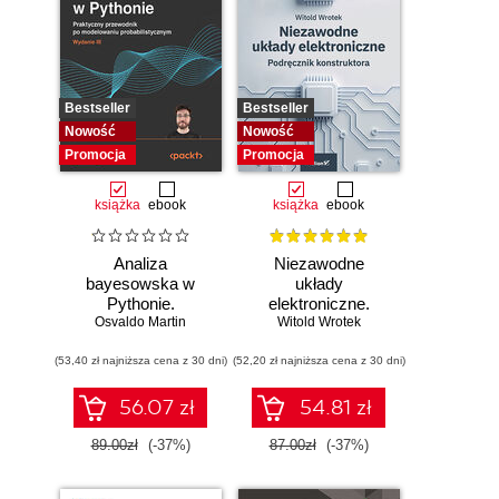
Bestseller
Bestseller
Nowość
Nowość
Promocja
Promocja
książka
ebook
książka
ebook
Analiza
Niezawodne
bayesowska w
układy
Pythonie.
elektroniczne.
Osvaldo Martin
Praktyczny
Witold Wrotek
Podręcznik
przewodnik po
konstruktora
(53,40 zł najniższa cena z 30 dni)
modelowaniu
(52,20 zł najniższa cena z 30 dni)
probabilistycznym.
Wydanie III
56.07 zł
54.81 zł
89.00zł
(-37%)
87.00zł
(-37%)