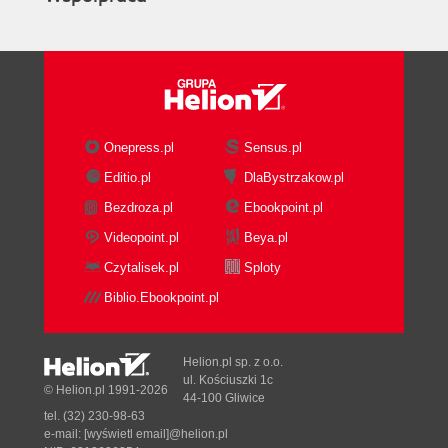
Onepress.pl
Sensus.pl
Editio.pl
DlaBystrzakow.pl
Bezdroza.pl
Ebookpoint.pl
Videopoint.pl
Beya.pl
Czytalisek.pl
Sploty
Biblio.Ebookpoint.pl
Helion.pl sp. z o.o.
ul. Kościuszki 1c
© Helion.pl 1991-2026
44-100 Gliwice
tel. (32) 230-98-63
e-mail:
[wyświetl email]@helion.pl