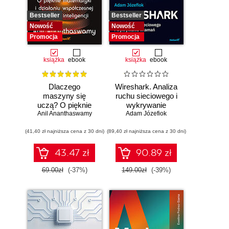
Bestseller
Bestseller
Nowość
Nowość
Promocja
Promocja
książka
ebook
książka
ebook
Dlaczego
Wireshark. Analiza
maszyny się
ruchu sieciowego i
uczą? O pięknie
wykrywanie
Anil Ananthaswamy
matematyki i
Adam Józefiok
włamań
działaniu
(41,40 zł najniższa cena z 30 dni)
współczesnej
(89,40 zł najniższa cena z 30 dni)
sztucznej
inteligencji
43.47 zł
90.89 zł
69.00zł
(-37%)
149.00zł
(-39%)