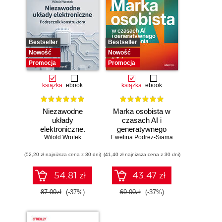
Bestseller
Bestseller
Nowość
Nowość
Promocja
Promocja
książka
ebook
książka
ebook
Niezawodne
Marka osobista w
układy
czasach AI i
elektroniczne.
generatywnego
Witold Wrotek
Podręcznik
Ewelina Podrez-Siama
wyszukiwania
konstruktora
(52,20 zł najniższa cena z 30 dni)
(41,40 zł najniższa cena z 30 dni)
54.81 zł
43.47 zł
87.00zł
(-37%)
69.00zł
(-37%)