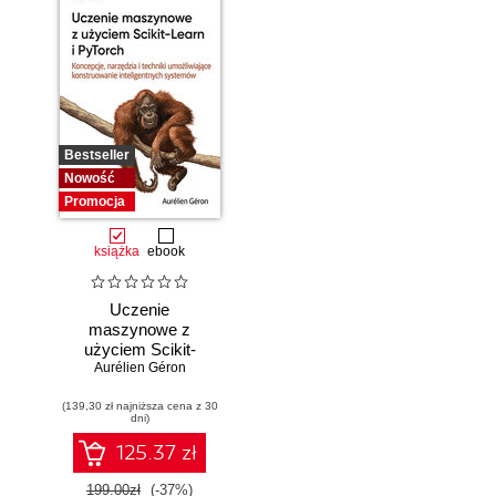
Bestseller
Nowość
Promocja
książka
ebook
Uczenie
maszynowe z
użyciem Scikit-
Learn i PyTorch.
Aurélien Géron
Koncepcje,
(139,30 zł najniższa cena z 30
narzędzia i techniki
dni)
umożliwiające
konstruowanie
125.37 zł
inteligentnych
systemów
199.00zł
(-37%)