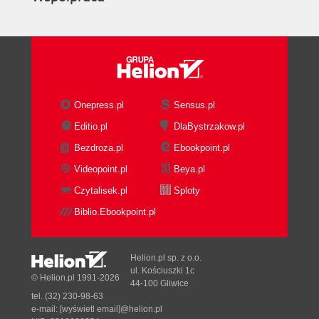
Onepress.pl
Sensus.pl
Editio.pl
DlaBystrzakow.pl
Bezdroza.pl
Ebookpoint.pl
Videopoint.pl
Beya.pl
Czytalisek.pl
Sploty
Biblio.Ebookpoint.pl
Helion.pl sp. z o.o.
ul. Kościuszki 1c
© Helion.pl 1991-2026
44-100 Gliwice
tel. (32) 230-98-63
e-mail:
[wyświetl email]@helion.pl