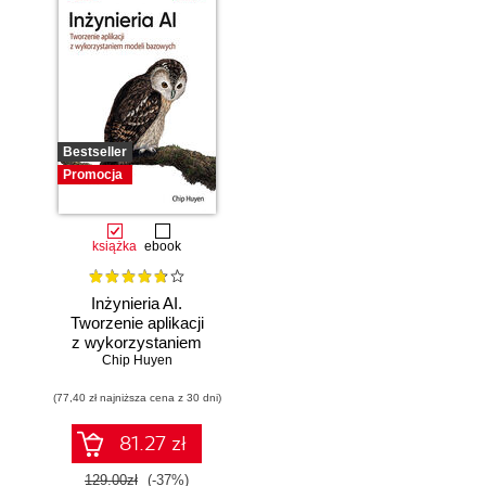
Bestseller
Promocja
książka
ebook
Inżynieria AI.
Tworzenie aplikacji
z wykorzystaniem
modeli bazowych
Chip Huyen
(77,40 zł najniższa cena z 30 dni)
81.27 zł
129.00zł
(-37%)