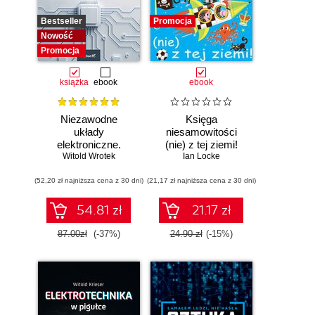
Bestseller
Promocja
Nowość
Promocja
książka
ebook
ebook
Niezawodne
Księga
układy
niesamowitości
elektroniczne.
(nie) z tej ziemi!
Witold Wrotek
Podręcznik
Księga faktów
Ian Locke
konstruktora
prawdziwych, choć
(52,20 zł najniższa cena z 30 dni)
(21,17 zł najniższa cena z 30 dni)
niezwykłych
54.81 zł
21.17 zł
87.00zł
(-37%)
24.90 zł
(-15%)