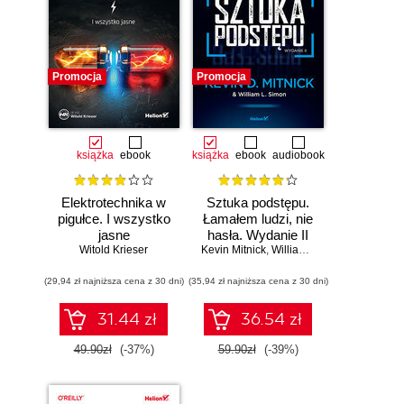
Promocja
Promocja
książka
ebook
książka
ebook
audiobook
Elektrotechnika w
Sztuka podstępu.
pigułce. I wszystko
Łamałem ludzi, nie
jasne
hasła. Wydanie II
Witold Krieser
Kevin Mitnick
,
William L. Simon
(29,94 zł najniższa cena z 30 dni)
(35,94 zł najniższa cena z 30 dni)
31.44 zł
36.54 zł
49.90zł
(-37%)
59.90zł
(-39%)