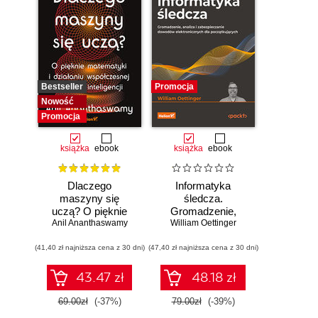
Bestseller
Promocja
Nowość
Promocja
książka
ebook
książka
ebook
Dlaczego
Informatyka
maszyny się
śledcza.
uczą? O pięknie
Gromadzenie,
Anil Ananthaswamy
matematyki i
William Oettinger
analiza i
działaniu
zabezpieczanie
(41,40 zł najniższa cena z 30 dni)
współczesnej
(47,40 zł najniższa cena z 30 dni)
dowodów
sztucznej
elektronicznych dla
inteligencji
początkujących.
43.47 zł
48.18 zł
Wydanie II
69.00zł
(-37%)
79.00zł
(-39%)