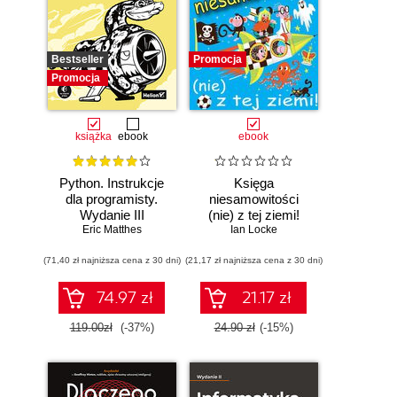
Bestseller
Promocja
Promocja
książka
ebook
ebook
Python. Instrukcje
Księga
dla programisty.
niesamowitości
Wydanie III
(nie) z tej ziemi!
Eric Matthes
Księga faktów
Ian Locke
prawdziwych, choć
(71,40 zł najniższa cena z 30 dni)
(21,17 zł najniższa cena z 30 dni)
niezwykłych
74.97 zł
21.17 zł
119.00zł
(-37%)
24.90 zł
(-15%)