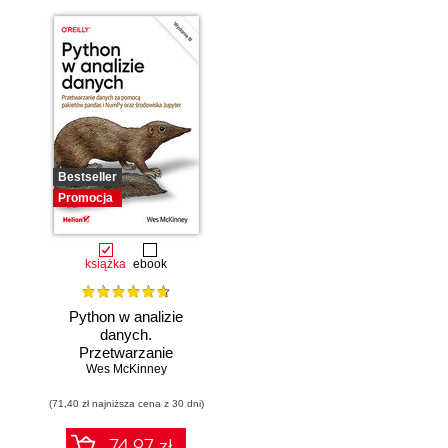
Bestseller
Promocja
książka
ebook
Python w analizie
danych.
Przetwarzanie
danych za pomocą
Wes McKinney
pakietów pandas i
(71,40 zł najniższa cena z 30 dni)
NumPy oraz
środowiska
Jupyter. Wydanie
74.97 zł