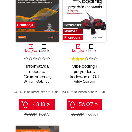
Promocja
Bestseller
Nowość
Promocja
książka
ebook
książka
ebook
Informatyka
Vibe coding i
śledcza.
przyszłość
Gromadzenie,
kodowania. Od
William Oettinger
analiza i
programisty do
Addy Osmani
zabezpieczanie
dewelopera ery AI
(47,40 zł najniższa cena z 30 dni)
dowodów
(53,40 zł najniższa cena z 30 dni)
elektronicznych dla
początkujących.
48.18 zł
56.07 zł
Wydanie II
79.00zł
(-39%)
89.00zł
(-37%)