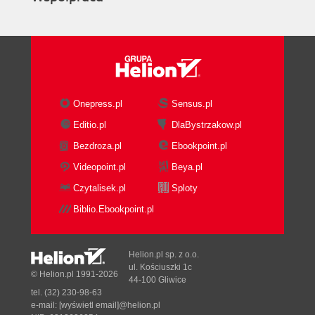
Onepress.pl
Sensus.pl
Editio.pl
DlaBystrzakow.pl
Bezdroza.pl
Ebookpoint.pl
Videopoint.pl
Beya.pl
Czytalisek.pl
Sploty
Biblio.Ebookpoint.pl
Helion.pl sp. z o.o.
ul. Kościuszki 1c
© Helion.pl 1991-2026
44-100 Gliwice
tel. (32) 230-98-63
e-mail:
[wyświetl email]@helion.pl