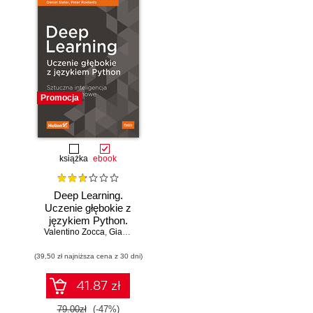
Promocja
książka
ebook
Deep Learning.
Uczenie głębokie z
językiem Python.
Valentino Zocca
Sztuczna
,
Gianmario Spacagna
,
Daniel Slater
,
Peter Roelants
inteligencja i sieci
(39,50 zł najniższa cena z 30 dni)
neuronowe
41.87 zł
79.00zł
(-47%)