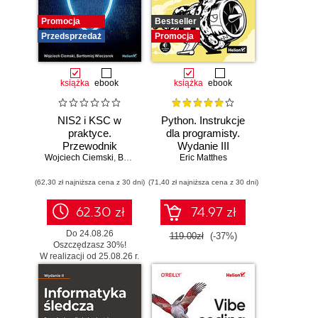
Promocja
Bestseller
Przedsprzedaż
Promocja
książka
ebook
książka
ebook
NIS2 i KSC w
Python. Instrukcje
praktyce.
dla programisty.
Przewodnik
Wydanie III
Wojciech Ciemski
wdrożeniowy dla
,
Bartłomiej Wieczorek
Eric Matthes
organizacji
(62,30 zł najniższa cena z 30 dni)
(71,40 zł najniższa cena z 30 dni)
62.30 zł
74.97 zł
Do 24.08.26
119.00zł
(-37%)
Oszczędzasz 30%!
W realizacji od 25.08.26 r.