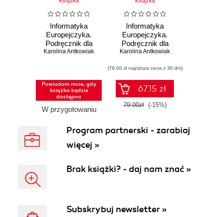
książka
książka
Informatyka
Informatyka
Europejczyka.
Europejczyka.
Podręcznik dla
Podręcznik dla
Karolina Antkowiak
szkół
Karolina Antkowiak
szkół
ponadpodstawowych.
ponadpodstawowych.
Zakres
(79,00 zł najniższa cena z 30 dni)
Zakres
rozszerzony.
rozszerzony.
Powiadom mnie, gdy
Część 2 (wydanie
Część 2
67.15 zł
książka będzie
z numerem
dostępna
dopuszczenia)
79.00zł
(-15%)
W przygotowaniu
Program partnerski - zarabiaj
więcej »
Brak książki? - daj nam znać »
Subskrybuj newsletter »