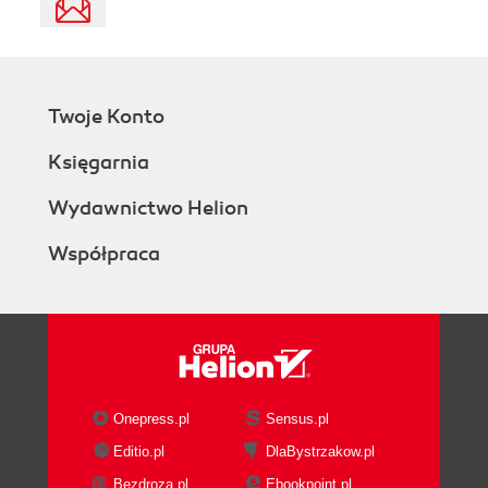
Twoje Konto
Księgarnia
Wydawnictwo Helion
Współpraca
Onepress.pl
Sensus.pl
Editio.pl
DlaBystrzakow.pl
Bezdroza.pl
Ebookpoint.pl