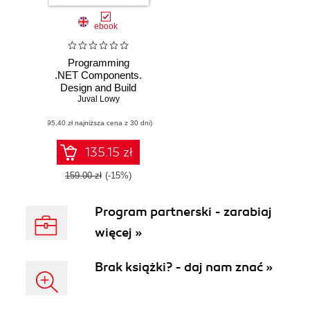
ebook
Programming
.NET Components.
Design and Build
.NET Applications
Juval Lowy
Using Component-
(95,40 zł najniższa cena z 30 dni)
Oriented
Programming. 2nd
Edition
135.15 zł
159.00 zł
(-15%)
Program partnerski - zarabiaj
więcej »
Brak książki? - daj nam znać »