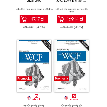
projektów i
Juval Löwy
Juval Lowy
Maintainable
,
Michael Montgomery
systemów
Service-Oriented
(44,50 zł najniższa cena z 30 dni)
(119,40 zł najniższa cena z 30
Systems. 4th
dni)
Edition
47.17 zł
169.14 zł
89.00zł
(-47%)
199.00 zł
(-15%)
Promocja
Promocja
ebook
ebook