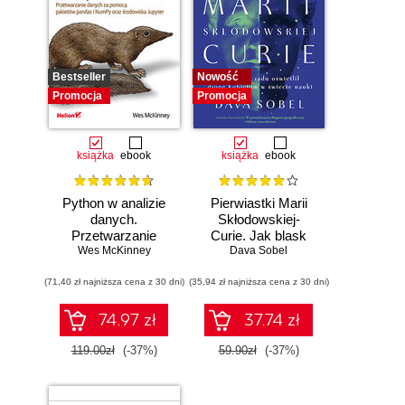
Bestseller
Nowość
Promocja
Promocja
książka
ebook
książka
ebook
Python w analizie
Pierwiastki Marii
danych.
Skłodowskiej-
Przetwarzanie
Curie. Jak blask
danych za pomocą
Wes McKinney
radu oświetlił drogę
Dava Sobel
pakietów pandas i
kobietom w
(71,40 zł najniższa cena z 30 dni)
NumPy oraz
(35,94 zł najniższa cena z 30 dni)
świecie nauki
środowiska
Jupyter. Wydanie
74.97 zł
37.74 zł
III
119.00zł
(-37%)
59.90zł
(-37%)