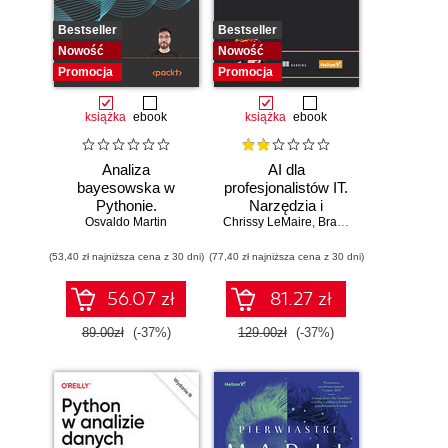
Bestseller
Bestseller
Nowość
Nowość
Promocja
Promocja
książka
ebook
książka
ebook
Analiza
AI dla
bayesowska w
profesjonalistów IT.
Pythonie.
Narzędzia i
Osvaldo Martin
Praktyczny
Chrissy LeMaire
techniki
,
Brandon Abshire
przewodnik po
zwiększające
(53,40 zł najniższa cena z 30 dni)
modelowaniu
(77,40 zł najniższa cena z 30 dni)
produktywność
probabilistycznym.
Wydanie III
56.07 zł
81.27 zł
89.00zł
(-37%)
129.00zł
(-37%)