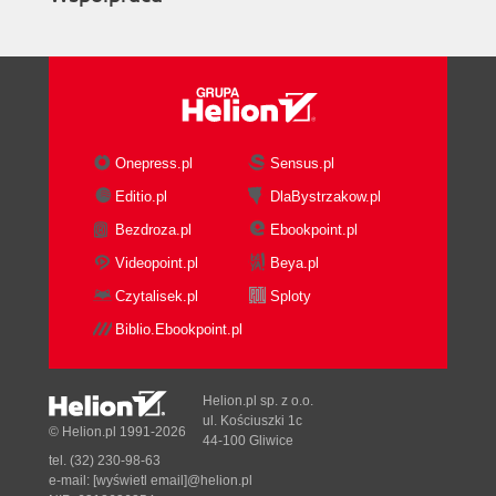
Onepress.pl
Sensus.pl
Editio.pl
DlaBystrzakow.pl
Bezdroza.pl
Ebookpoint.pl
Videopoint.pl
Beya.pl
Czytalisek.pl
Sploty
Biblio.Ebookpoint.pl
Helion.pl sp. z o.o.
ul. Kościuszki 1c
© Helion.pl 1991-2026
44-100 Gliwice
tel. (32) 230-98-63
e-mail:
[wyświetl email]@helion.pl