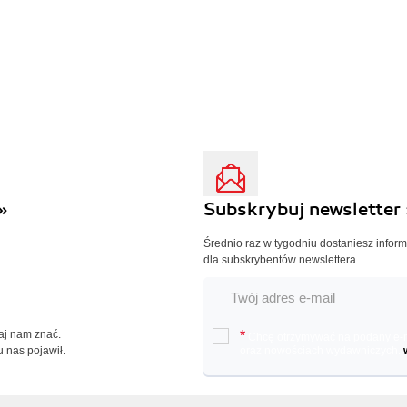
»
Subskrybuj newsletter 
Średnio raz w tygodniu dostaniesz infor
dla subskrybentów newslettera.
Daj nam znać.
*
Chcę otrzymywać na podany e-ma
u nas pojawił.
oraz nowościach wydawniczych.