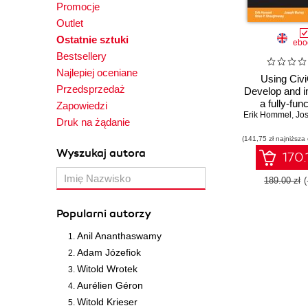
Promocje
Outlet
Ostatnie sztuki
ebo
Bestsellery
Najlepiej oceniane
Using Civ
Przedsprzedaż
Develop and 
a fully-func
Zapowiedzi
Erik Hommel
systematic 
,
Jos
Druk na żądanie
with CiviCRM
(141,75 zł najniższa
Editio
Wyszukaj autora
170.
189.00 zł
Popularni autorzy
Anil Ananthaswamy
Adam Józefiok
Witold Wrotek
Aurélien Géron
Witold Krieser