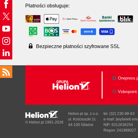
Płatności obsługuje:
Bezpieczne płatności szyfrowane SSL
Onepress.p
Videopoint.
Helion.pl sp. z o.o.
tel. (32) 230-98-63
ul. Kościuszki 1c
e-mail:
[wyświetl ema
© Helion.pl 1991-2026
44-100 Gliwice
NIP: 6312636254
Regon: 241989027