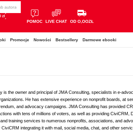
 zł
POMOC
LIVE CHAT
OD O,OOZŁ
oki
Promocje
Nowości
Bestsellery
Darmowe ebooki
 is the owner and principal of JMA Consulting, specialists in e-advoc
rganizations. He has extensive experience on nonprofit boards, at sen
ferendum, and advocacy campaigns. JMA Consulting has provided CRM
actions with tens of millions of voters, as well as providing CiviCRM
and training services to numerous nonprofits, associations, and ad
 CiviCRM integrating it with mail, social media, chat, and other servic