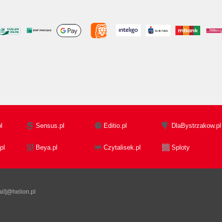
l
Sensus.pl
Editio.pl
DlaBystrzakow.pl
pl
Beya.pl
Czytalisek.pl
Sploty
il]@helion.pl