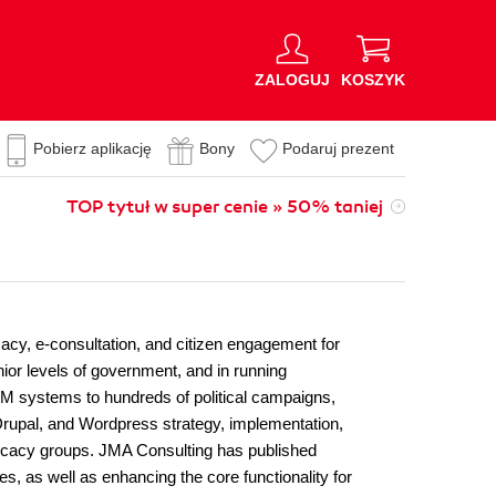
ZALOGUJ
KOSZYK
Pobierz aplikację
Bony
Podaruj prezent
TOP tytuł w super cenie » 50% taniej
acy, e-consultation, and citizen engagement for
ior levels of government, and in running
 systems to hundreds of political campaigns,
, Drupal, and Wordpress strategy, implementation,
vocacy groups. JMA Consulting has published
es, as well as enhancing the core functionality for