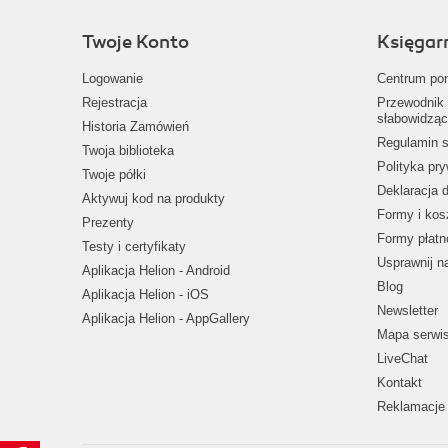
Twoje Konto
Księgar
Logowanie
Centrum po
Rejestracja
Przewodnik 
słabowidząc
Historia Zamówień
Regulamin s
Twoja biblioteka
Polityka pr
Twoje półki
Deklaracja 
Aktywuj kod na produkty
Formy i kos
Prezenty
Formy płatn
Testy i certyfikaty
Usprawnij 
Aplikacja Helion - Android
Blog
Aplikacja Helion - iOS
Newsletter
Aplikacja Helion - AppGallery
Mapa serwi
LiveChat
Kontakt
Reklamacje 