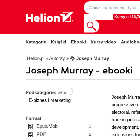
Kursy od 16,70
Kategorie
Książki
Ebooki
Kursy video
Audiobo
Helion.pl
» Autorzy
» 📚
Joseph Murray
Joseph Murray - ebooki
Podkategorie:
wróć
Joseph Murray
E-biznes i marketing
progressive o
electoral, re
Format
tracking inter
Epub/Mobi
2
development, 
PDF
extensions for
2