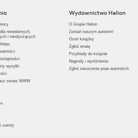
nia
Wydawnictwo Helion
mocy
O Grupie Helion
dla niewidomych,
Zostań naszym autorem!
ych i niesłyszących
Oceń książkę
klepu
Zgłoś erratę
ywatności
Przykłady do książek
dostępności
Nagrody i wyróżnienia
zty wysyłki
Zgłoś naruszenie praw autorskich
ości
nasz serwis WWW
su
i zwroty