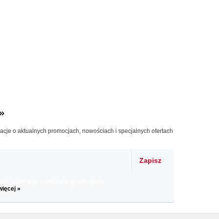
»
macje o aktualnych promocjach, nowościach i specjalnych ofertach
Zapisz
il informacje o zniżkach, promocjach
więcej »