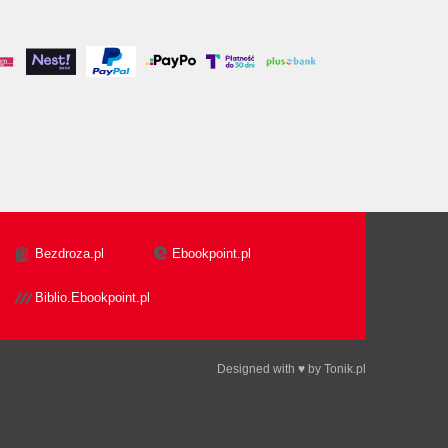
Bezdroza.pl
Ebookpoint.pl
Biblio.Ebookpoint.pl
Designed with ♥ by
Tonik.pl