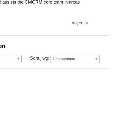
nd assists the CiviCRM core team in areas
więcej »
on
Data wydania
Sortuj wg:
Data wydania