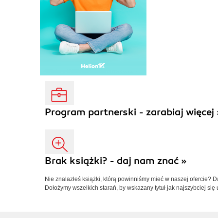
Program partnerski - zarabiaj więcej 
Brak książki? - daj nam znać »
Nie znalazłeś książki, którą powinniśmy mieć w naszej ofercie? 
Dołożymy wszelkich starań, by wskazany tytuł jak najszybciej się 