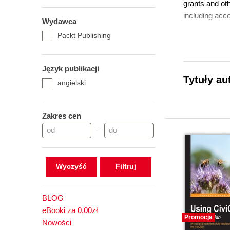
grants and ot
including acc
Wydawca
Packt Publishing
Język publikacji
Tytuły au
angielski
Zakres cen
–
Wyczyść
BLOG
eBooki za 0,00zł
Promocja
Nowości