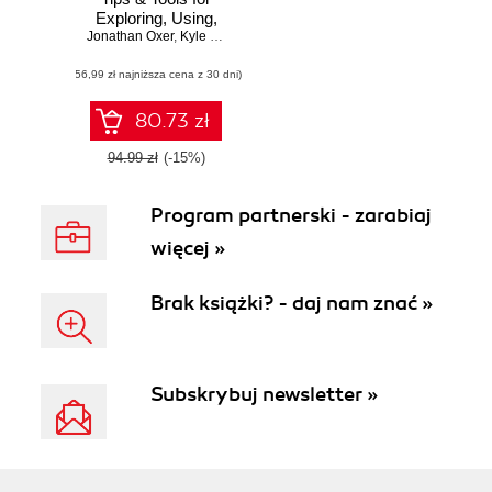
Exploring, Using,
Jonathan Oxer
and Tuning Linux
,
Kyle Rankin
,
Bill Childers
(56,99 zł najniższa cena z 30 dni)
80.73 zł
94.99 zł
(-15%)
Program partnerski - zarabiaj
więcej »
Brak książki? - daj nam znać »
Subskrybuj newsletter »