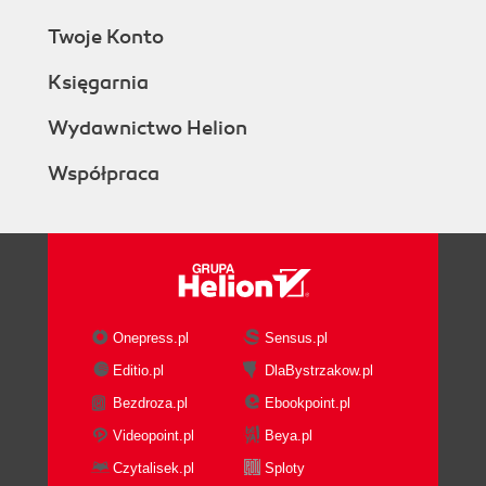
Twoje Konto
Księgarnia
Wydawnictwo Helion
Współpraca
Onepress.pl
Sensus.pl
Editio.pl
DlaBystrzakow.pl
Bezdroza.pl
Ebookpoint.pl
Videopoint.pl
Beya.pl
Czytalisek.pl
Sploty