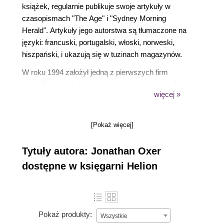
książek, regularnie publikuje swoje artykuły w
czasopismach "The Age" i "Sydney Morning
Herald". Artykuły jego autorstwa są tłumaczone na
języki: francuski, portugalski, włoski, norweski,
hiszpański, i ukazują się w tuzinach magazynów.
W roku 1994 założył jedną z pierwszych firm
specjalizujących się w tworzeniu dynamicznych
więcej »
stron internetowych oraz zarządzaniu treścią witryn
online, a w roku 1995, biorąc udział w Targach
Rowerowych w Sydney, stał się jedną z pierwszych
[Pokaż więcej]
osób przeprowadzających relację na żywo za
pośrednictwem internetu. Jego firma Internet Vision
Tytuły autora: Jonathan Oxer
Technology zajmuje się projektowaniem stron
dostępne w księgarni Helion
internetowych, intra- i eks-tranetu oraz aplikacji
sieciowych dla dynamicznie rozwijających się firm.
Jonathan został w roku 2002 programistą Debiana i
od 2003 roku zajmuje się organizacją Debian
Pokaż produkty:
Wszystkie
Miniconf w różnych miastach. Przedstawił dziesiątki