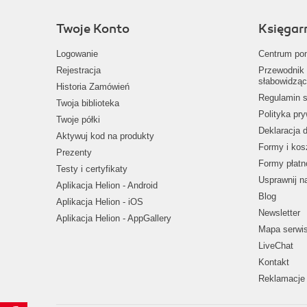
Twoje Konto
Księgar
Logowanie
Centrum po
Rejestracja
Przewodnik 
słabowidząc
Historia Zamówień
Regulamin s
Twoja biblioteka
Polityka pr
Twoje półki
Deklaracja 
Aktywuj kod na produkty
Formy i kos
Prezenty
Formy płatn
Testy i certyfikaty
Usprawnij 
Aplikacja Helion - Android
Blog
Aplikacja Helion - iOS
Newsletter
Aplikacja Helion - AppGallery
Mapa serwi
LiveChat
Kontakt
Reklamacje 