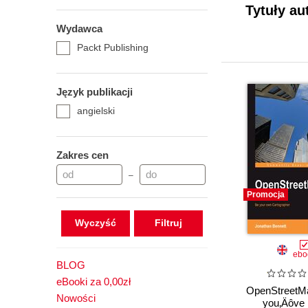
Tytuły au
Wydawca
Packt Publishing
Język publikacji
angielski
Zakres cen
–
Promocja
Wyczyść
ebo
BLOG
eBooki za 0,00zł
OpenStreetM
Nowości
you‚Äôve 