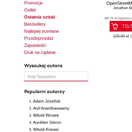
Promocje
OpenStreetM
this book you
Jonathan B
Outlet
your own cart
Ostatnie sztuki
(96,75 zł najniższa 
creating w
Bestsellery
maps you wis
116.
and accurate
Najlepiej oceniane
business or 
129.00 zł
Przedsprzedaż
Best of all t
Zapowiedzi
none of th
restrictions
Druk na żądanie
Wyszukaj autora
Popularni autorzy
Adam Józefiok
Anil Ananthaswamy
Witold Wrotek
Aurélien Géron
Witold Krieser