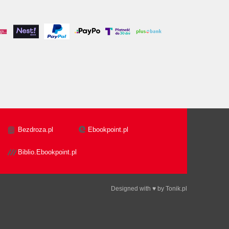
Bezdroza.pl
Ebookpoint.pl
Biblio.Ebookpoint.pl
Designed with ♥ by
Tonik.pl