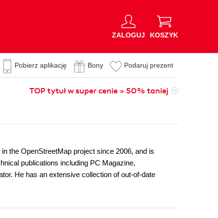
ZALOGUJ
KOSZYK
Pobierz aplikację
Bony
Podaruj prezent
TOP tytuł w super cenie » 50% taniej
ed in the OpenStreetMap project since 2006, and is
hnical publications including PC Magazine,
r. He has an extensive collection of out-of-date