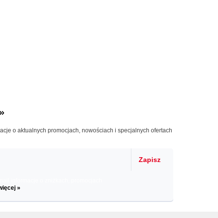
»
macje o aktualnych promocjach, nowościach i specjalnych ofertach
Zapisz
il informacje o zniżkach, promocjach
więcej »