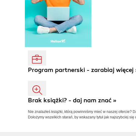
Program partnerski - zarabiaj więcej 
Brak książki? - daj nam znać »
Nie znalazłeś książki, którą powinniśmy mieć w naszej ofercie? 
Dołożymy wszelkich starań, by wskazany tytuł jak najszybciej się 