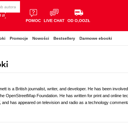
 zł
POMOC
LIVE CHAT
OD O,OOZŁ
oki
Promocje
Nowości
Bestsellery
Darmowe ebooki
ki
tt is a British journalist, writer, and developer. He has been involv
he OpenStreetMap Foundation. He has written for print and online tec
and has appeared on television and radio as a technology commentato