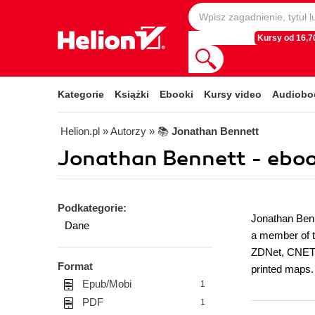
Kursy od 16,70
Kategorie
Książki
Ebooki
Kursy video
Audiobo
Helion.pl
» Autorzy
» 📚
Jonathan Bennett
Jonathan Bennett - eboo
Podkategorie:
Jonathan Benne
Dane
a member of t
ZDNet, CNET, 
Format
printed maps.
Epub/Mobi
1
PDF
1