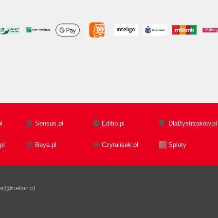
l
Sensus.pl
Editio.pl
DlaBystrzakow.pl
pl
Beya.pl
Czytalisek.pl
Sploty
il]@helion.pl