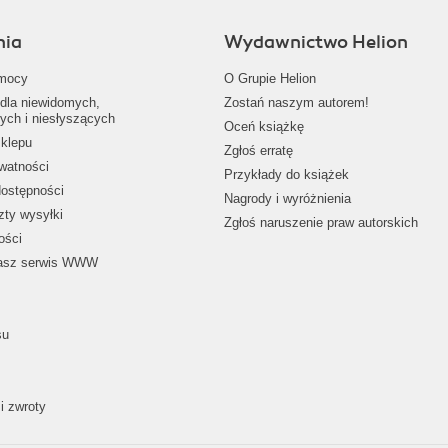
nia
Wydawnictwo Helion
mocy
O Grupie Helion
dla niewidomych,
Zostań naszym autorem!
ych i niesłyszących
Oceń książkę
klepu
Zgłoś erratę
ywatności
Przykłady do książek
dostępności
Nagrody i wyróżnienia
zty wysyłki
Zgłoś naruszenie praw autorskich
ości
nasz serwis WWW
su
i zwroty