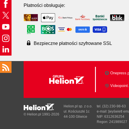
Płatności obsługuje:
Bezpieczne płatności szyfrowane SSL
Onepress.p
Videopoint.
Helion.pl sp. z o.o.
tel. (32) 230-98-63
ul. Kościuszki 1c
e-mail:
[wyświetl ema
© Helion.pl 1991-2026
44-100 Gliwice
NIP: 6312636254
Regon: 241989027