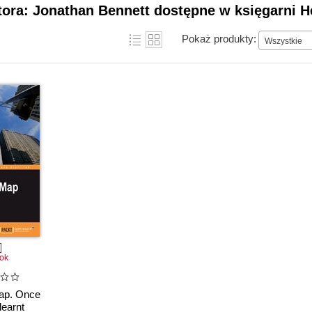
tora: Jonathan Bennett dostępne w księgarni H
Pokaż produkty:
Wszystkie
ok
ap. Once
learnt