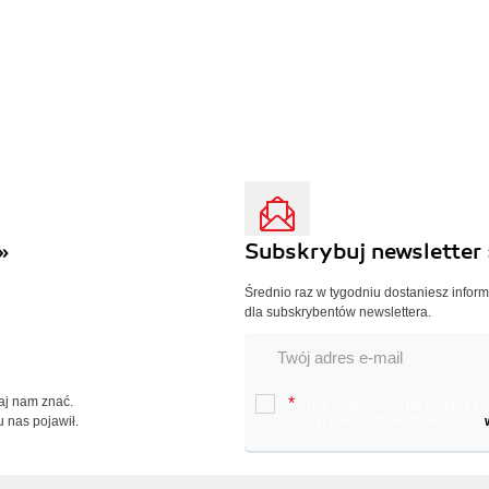
»
Subskrybuj newsletter 
Średnio raz w tygodniu dostaniesz infor
dla subskrybentów newslettera.
Daj nam znać.
*
Chcę otrzymywać na podany e-ma
u nas pojawił.
oraz nowościach wydawniczych.