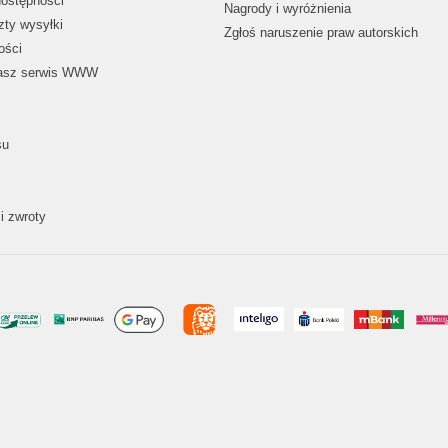
dostępności
Nagrody i wyróżnienia
zty wysyłki
Zgłoś naruszenie praw autorskich
ości
nasz serwis WWW
su
i zwroty