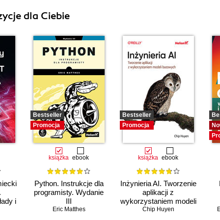
ycje dla Ciebie
Bestseller
Bestseller
Be
Promocja
Promocja
No
Pr
książka
ebook
książka
ebook
iecki
Python. Instrukcje dla
Inżynieria AI. Tworzenie
.
programisty. Wydanie
aplikacji z
ady i
III
wykorzystaniem modeli
Eric Matthes
bazowych
Chip Huyen
E