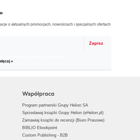
»
macje o aktualnych promocjach, nowościach i specjalnych ofertach
Zapisz
il informacje o zniżkach, promocjach
więcej »
Współpraca
Program partnerski Grupy Helion SA
Sprzedawaj książki Grupy Helion (eHelion.pl)
Zamawiaj książki do recenzji (Biuro Prasowe)
BIBLIO Ebookpoint
Custom Publishing - B2B