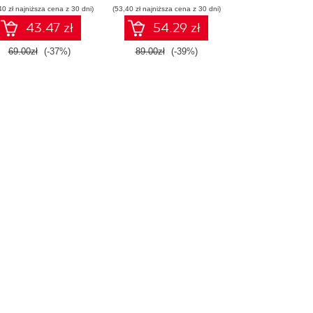
40 zł najniższa cena z 30 dni)
(53,40 zł najniższa cena z 30 dni)
43.47 zł
54.29 zł
69.00zł
(-37%)
89.00zł
(-39%)