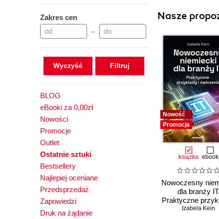
Nasze propoz
Zakres cen
–
Wyczyść
BLOG
eBooki za 0,00zł
Nowość
Nowości
Promocja
Promocje
Outlet
Ostatnie sztuki
książka
ebook
Bestsellery
Najlepiej oceniane
Nowoczesny niem
Przedsprzedaż
dla branży IT
Praktyczne przykł
Zapowiedzi
Izabela Kein
ćwiczenia
Druk na żądanie