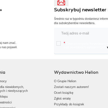
»
Subskrybuj newsletter 
Średnio raz w tygodniu dostaniesz infor
dla subskrybentów newslettera.
Daj nam znać.
*
Chcę otrzymywać na podany e-ma
u nas pojawił.
oraz nowościach wydawniczych.
nia
Wydawnictwo Helion
mocy
O Grupie Helion
dla niewidomych,
Zostań naszym autorem!
ych i niesłyszących
Oceń książkę
klepu
Zgłoś erratę
ywatności
Przykłady do książek