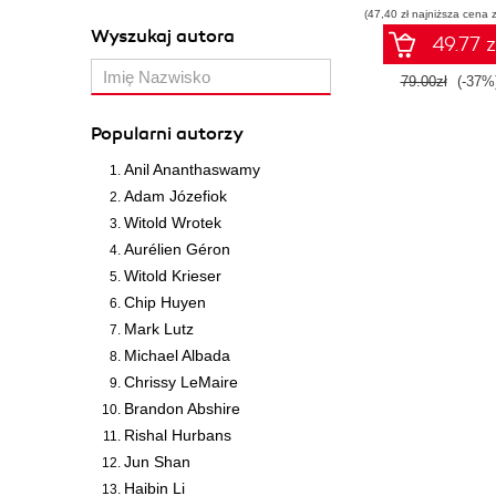
(47,40 zł najniższa cena z
Wyszukaj autora
49.77 z
79.00zł
(-37%
Popularni autorzy
Anil Ananthaswamy
Adam Józefiok
Witold Wrotek
Aurélien Géron
Witold Krieser
Chip Huyen
Mark Lutz
Michael Albada
Chrissy LeMaire
Brandon Abshire
Rishal Hurbans
Jun Shan
Haibin Li