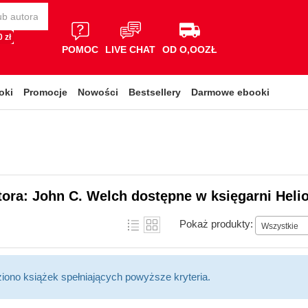
 zł
POMOC
LIVE CHAT
OD O,OOZŁ
oki
Promocje
Nowości
Bestsellery
Darmowe ebooki
tora: John C. Welch dostępne w księgarni Heli
Pokaż produkty:
Wszystkie
ziono książek spełniających powyższe kryteria.