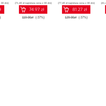
 30 dni)
(71,40 zł najniższa cena z 30 dni)
(77,40 zł najniższa cena z 30 dni)
(41,
ł
74.97 zł
81.27 zł
)
119.00zł
(-37%)
129.00zł
(-37%)