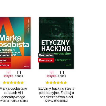
stseller
Bestseller
wość
Promocja
omocja
książka
ebook
książka
ebook
Marka osobista w
Etyczny hacking i testy
czasach AI i
penetracyjne. Zadbaj o
generatywnego
bezpieczeństwo sieci
welina Podrez-Siama
wyszukiwania
Krzysztof Godzisz
LAN i WLAN