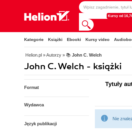
Kursy od 16,70
Kategorie
Książki
Ebooki
Kursy video
Audiobo
Helion.pl
» Autorzy
» 📚
John C. Welch
John C. Welch - książki
Tytuły au
Format
Wydawca
Nie znale
Język publikacji