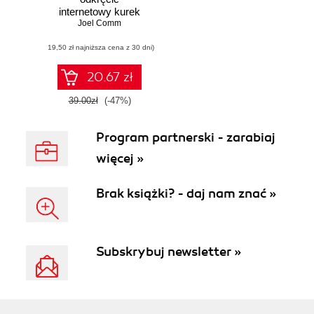
internetowy kurek
z pieniędzmi
Joel Comm
(19,50 zł najniższa cena z 30 dni)
20.67 zł
39.00zł
(-47%)
Program partnerski - zarabiaj
więcej »
Brak książki? - daj nam znać »
Subskrybuj newsletter »