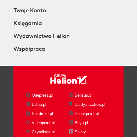
Twoje Konto
Księgarnia
Wydawnictwo Helion
Współpraca
Onepress.pl
Sensus.pl
Editio.pl
DlaBystrzakow.pl
Bezdroza.pl
Ebookpoint.pl
Videopoint.pl
Beya.pl
Czytalisek.pl
Sploty