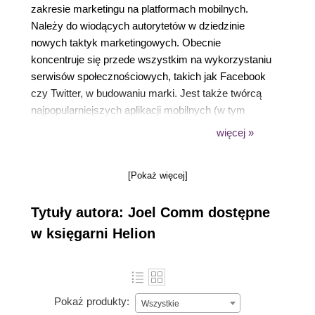
zakresie marketingu na platformach mobilnych.
Należy do wiodących autorytetów w dziedzinie
nowych taktyk marketingowych. Obecnie
koncentruje się przede wszystkim na wykorzystaniu
serwisów społecznościowych, takich jak Facebook
czy Twitter, w budowaniu marki. Jest także twórcą
najpopularniejszych aplikacji mobilnych (w tym
najgłośniejszej aplikacji na iPhone’a). Od 1995 roku
więcej »
z powodzeniem organizuje najnowocześniejsze
przedsięwzięcia internetowe. Jego książki również
[Pokaż więcej]
są bardzo poczytne.
Tytuły autora: Joel Comm dostępne
w księgarni Helion
Pokaż produkty:
Wszystkie