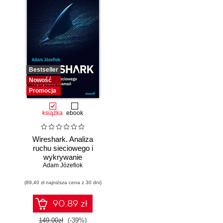
Bestseller
Nowość
Promocja
książka
ebook
Wireshark. Analiza
ruchu sieciowego i
wykrywanie
Adam Józefiok
włamań
(89,40 zł najniższa cena z 30 dni)
90.89 zł
149.00zł
(-39%)