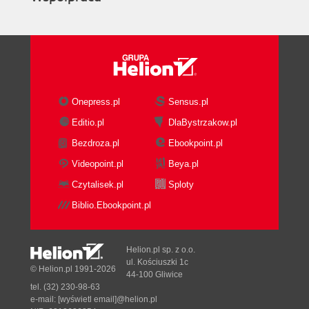
Onepress.pl
Sensus.pl
Editio.pl
DlaBystrzakow.pl
Bezdroza.pl
Ebookpoint.pl
Videopoint.pl
Beya.pl
Czytalisek.pl
Sploty
Biblio.Ebookpoint.pl
Helion.pl sp. z o.o.
ul. Kościuszki 1c
© Helion.pl 1991-2026
44-100 Gliwice
tel. (32) 230-98-63
e-mail:
[wyświetl email]@helion.pl