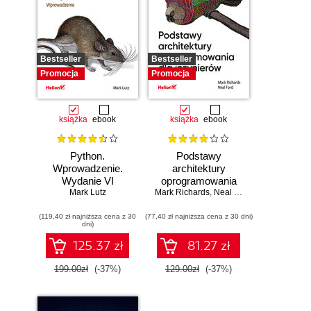
Bestseller
Bestseller
Promocja
Promocja
książka
ebook
książka
ebook
Python.
Podstawy
Wprowadzenie.
architektury
Wydanie VI
oprogramowania
Mark Lutz
Mark Richards
dla inżynierów.
,
Neal Ford
Wydanie II
(119,40 zł najniższa cena z 30
(77,40 zł najniższa cena z 30 dni)
dni)
125.37 zł
81.27 zł
199.00zł
(-37%)
129.00zł
(-37%)