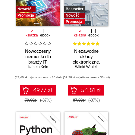
Nowość
Bestseller
Promocja
Nowość
Promocja
książka
ebook
książka
ebook
Nowoczesny
Niezawodne
niemiecki dla
układy
branży IT.
elektroniczne.
Praktyczne
Izabela Kein
Witold Wrotek
Podręcznik
przykłady i
konstruktora
(47,40 zł najniższa cena z 30 dni)
ćwiczenia
(52,20 zł najniższa cena z 30 dni)
49.77 zł
54.81 zł
79.00zł
(-37%)
87.00zł
(-37%)