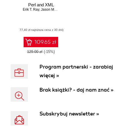
Perl and XML
Erik T. Ray
,
Jason McIntosh
(77,40 zł najniższa cena z 30 dni)
109.65 zł
129.00 zł
(-15%)
Program partnerski - zarabiaj
więcej »
Brak książki? - daj nam znać »
Subskrybuj newsletter »