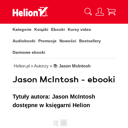
Kategorie
Książki
Ebooki
Kursy video
Audiobooki
Promocje
Nowości
Bestsellery
Darmowe ebooki
Helion.pl
» Autorzy
» 📚
Jason McIntosh
Jason McIntosh - ebooki
Tytuły autora: Jason McIntosh
dostępne w księgarni Helion