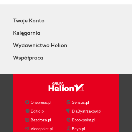
Twoje Konto
Księgarnia
Wydawnictwo Helion
Współpraca
Onepress.pl
Sensus.pl
Editio.pl
DlaBystrzakow.pl
Bezdroza.pl
Ebookpoint.pl
Videopoint.pl
Beya.pl