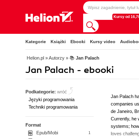
Kursy od 16,70
Kategorie
Książki
Ebooki
Kursy video
Audiobo
Helion.pl
» Autorzy
» 📚
Jan Palach
Jan Palach - ebooki
Podkategorie:
wróć
Jan Palach ha
Języki programowania
companies usi
Techniki programowania
de Janeiro, B
Currently, he
Format
systems; howe
Epub/Mobi
1
loves challen