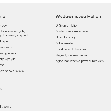
nia
Wydawnictwo Helion
mocy
O Grupie Helion
dla niewidomych,
Zostań naszym autorem!
ych i niesłyszących
Oceń książkę
klepu
Zgłoś erratę
ywatności
Przykłady do książek
dostępności
Nagrody i wyróżnienia
zty wysyłki
Zgłoś naruszenie praw autorskich
ości
nasz serwis WWW
su
i zwroty