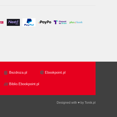
Bezdroza.pl
Ebookpoint.pl
Biblio.Ebookpoint.pl
Designed with ♥ by
Tonik.pl