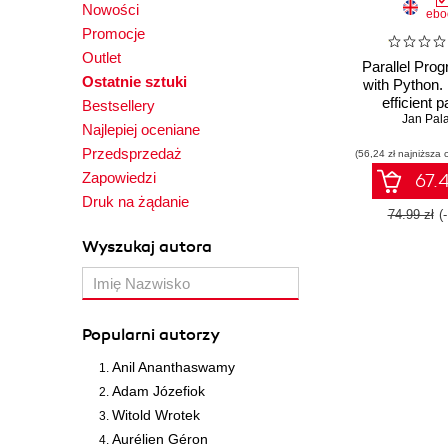
Nowości
ebo
Promocje
Outlet
Parallel Pro
Ostatnie sztuki
with Python.
efficient p
Bestsellery
systems us
Jan Pal
Najlepiej oceniane
robust P
Przedsprzedaż
(56,24 zł najniższa 
environ
Zapowiedzi
67.4
Druk na żądanie
74.99 zł
(
Wyszukaj autora
Popularni autorzy
Anil Ananthaswamy
Adam Józefiok
Witold Wrotek
Aurélien Géron