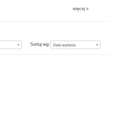
więcej »
Data wydania
Sortuj wg:
Data wydania