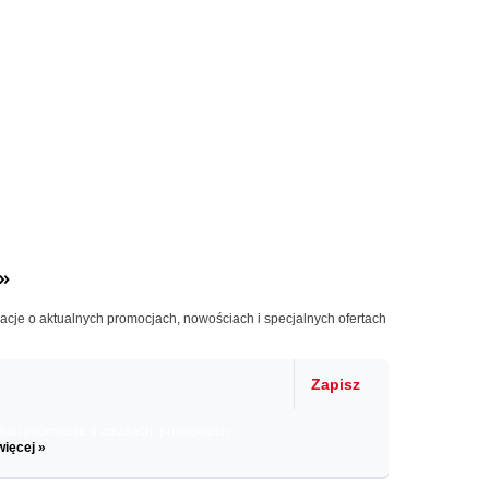
»
macje o aktualnych promocjach, nowościach i specjalnych ofertach
Zapisz
il informacje o zniżkach, promocjach
więcej »