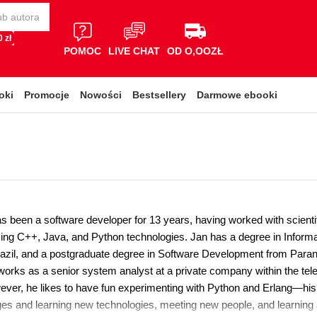
 zł
POMOC
LIVE CHAT
OD O,OOZŁ
oki
Promocje
Nowości
Bestsellery
Darmowe ebooki
s been a software developer for 13 years, having worked with scientif
ng C++, Java, and Python technologies. Jan has a degree in Informa
razil, and a postgraduate degree in Software Development from Paraná
 works as a senior system analyst at a private company within the 
ver, he likes to have fun experimenting with Python and Erlang—his 
ges and learning new technologies, meeting new people, and learning a