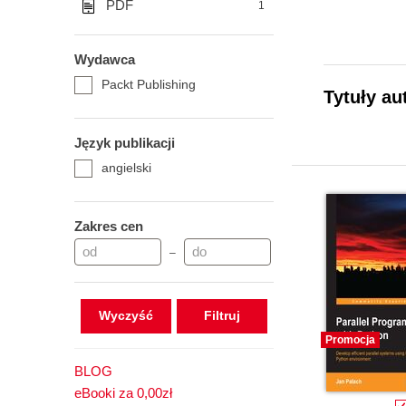
PDF
1
Wydawca
Packt Publishing
Tytuły au
Język publikacji
angielski
Zakres cen
–
Wyczyść
Promocja
BLOG
eBooki za 0,00zł