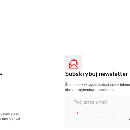
»
Subskrybuj newsletter 
Średnio raz w tygodniu dostaniesz infor
dla subskrybentów newslettera.
Daj nam znać.
*
Chcę otrzymywać na podany e-ma
u nas pojawił.
oraz nowościach wydawniczych.