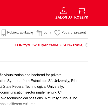
ZALOGUJ
KOSZYK
Pobierz aplikację
Bony
Podaruj prezent
TOP tytuł w super cenie » 50% taniej
ic visualization and backend for private
tion Systems from Estácio de Sá University, Rio
 State Federal Technological University.
telecommunication sector implementing C++
two technological passions. Naturally curious, he
bout different cultures.