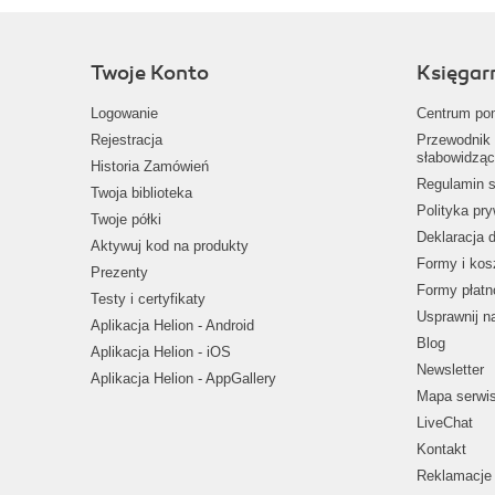
Twoje Konto
Księgar
Logowanie
Centrum po
Rejestracja
Przewodnik 
słabowidząc
Historia Zamówień
Regulamin s
Twoja biblioteka
Polityka pr
Twoje półki
Deklaracja 
Aktywuj kod na produkty
Formy i kos
Prezenty
Formy płatn
Testy i certyfikaty
Usprawnij 
Aplikacja Helion - Android
Blog
Aplikacja Helion - iOS
Newsletter
Aplikacja Helion - AppGallery
Mapa serwi
LiveChat
Kontakt
Reklamacje 