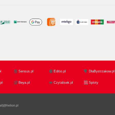
l
Sensus.pl
Editio.pl
DlaBystrzakow.pl
pl
Beya.pl
Czytalisek.pl
Sploty
il]@helion.pl