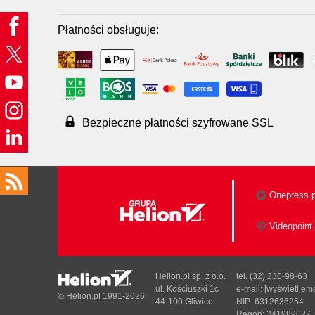
Płatności obsługuje:
Bezpieczne płatności szyfrowane SSL
Onepress.p
Videopoint.
Helion.pl sp. z o.o.
tel. (32) 230-98-63
ul. Kościuszki 1c
e-mail:
[wyświetl ema
© Helion.pl 1991-2026
44-100 Gliwice
NIP: 6312636254
Regon: 241989027