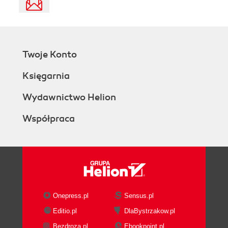
Twoje Konto
Księgarnia
Wydawnictwo Helion
Współpraca
Onepress.pl
Sensus.pl
Editio.pl
DlaBystrzakow.pl
Bezdroza.pl
Ebookpoint.pl