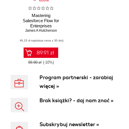
ebook
Mastering
Salesforce Flow for
Enterprises
James A Hutcherson
(46,15 zł najniższa cena z 30 dni)
89.91 zł
99.90 zł
(-10%)
Program partnerski - zarabiaj
więcej »
Brak książki? - daj nam znać »
Subskrybuj newsletter »