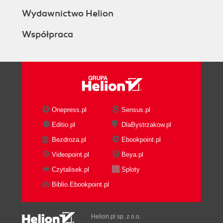
Wydawnictwo Helion
Współpraca
Onepress.pl
Sensus.pl
Editio.pl
DlaBystrzakow.pl
Bezdroza.pl
Ebookpoint.pl
Videopoint.pl
Beya.pl
Czytalisek.pl
Sploty
Biblio.Ebookpoint.pl
Helion.pl sp. z o.o.