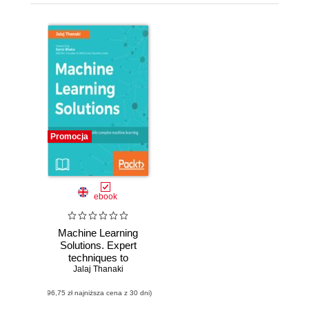
Promocja
ebook
Machine Learning
Solutions. Expert
techniques to
tackle complex
Jalaj Thanaki
machine learning
(96,75 zł najniższa cena z 30 dni)
problems using
Python