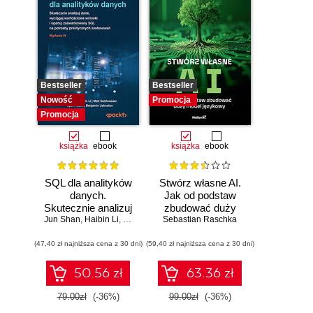
Bestseller
Bestseller
Nowość
Promocja
Promocja
książka
ebook
książka
ebook
SQL dla analityków
Stwórz własne AI.
danych.
Jak od podstaw
Skutecznie analizuj
zbudować duży
Jun Shan
dane, wyciągaj
,
Haibin Li
,
Matt Goldwasser
model językowy
Sebastian Raschka
,
Upom Malik
,
Benjamin Johnston
wartościowe
(47,40 zł najniższa cena z 30 dni)
wnioski i opanuj
(59,40 zł najniższa cena z 30 dni)
zaawansowany
SQL na potrzeby
50.56 zł
63.36 zł
praktycznych
zastosowań.
79.00zł
(-36%)
99.00zł
(-36%)
Wydanie IV