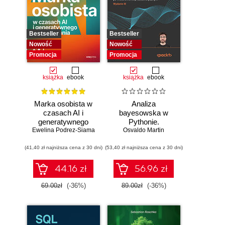
Bestseller
Bestseller
Nowość
Nowość
Promocja
Promocja
książka
ebook
książka
ebook
Marka osobista w
Analiza
czasach AI i
bayesowska w
generatywnego
Pythonie.
Ewelina Podrez-Siama
wyszukiwania
Osvaldo Martin
Praktyczny
przewodnik po
(41,40 zł najniższa cena z 30 dni)
(53,40 zł najniższa cena z 30 dni)
modelowaniu
probabilistycznym.
Wydanie III
44.16 zł
56.96 zł
69.00zł
(-36%)
89.00zł
(-36%)