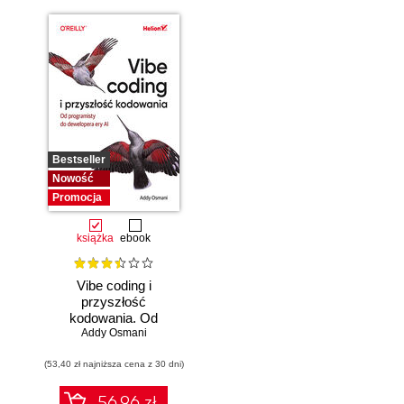
Bestseller
Nowość
Promocja
książka
ebook
Vibe coding i
przyszłość
kodowania. Od
programisty do
Addy Osmani
dewelopera ery AI
(53,40 zł najniższa cena z 30 dni)
56.96 zł