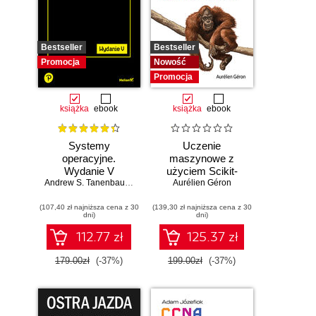
Bestseller
Bestseller
Promocja
Nowość
Promocja
książka
ebook
książka
ebook
Systemy
Uczenie
operacyjne.
maszynowe z
Wydanie V
użyciem Scikit-
Andrew S. Tanenbaum
,
Herbert Bos
Learn i PyTorch.
Aurélien Géron
Koncepcje,
(107,40 zł najniższa cena z 30
(139,30 zł najniższa cena z 30
narzędzia i techniki
dni)
dni)
umożliwiające
konstruowanie
112.77 zł
125.37 zł
inteligentnych
systemów
179.00zł
(-37%)
199.00zł
(-37%)