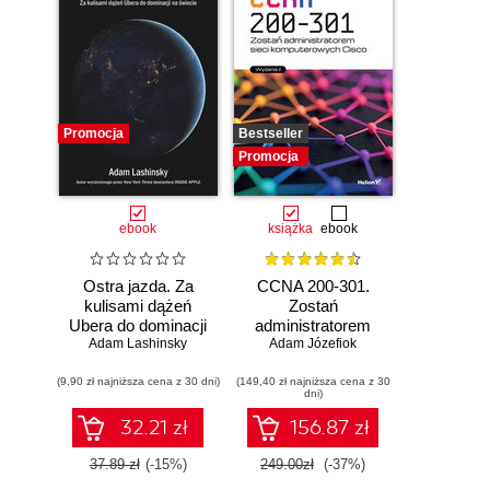
Promocja
Bestseller
Promocja
ebook
książka
ebook
Ostra jazda. Za
CCNA 200-301.
kulisami dążeń
Zostań
Ubera do dominacji
administratorem
Adam Lashinsky
na świecie
Adam Józefiok
sieci
komputerowych
(9,90 zł najniższa cena z 30 dni)
(149,40 zł najniższa cena z 30
Cisco. Wydanie II
dni)
32.21 zł
156.87 zł
37.89 zł
(-15%)
249.00zł
(-37%)