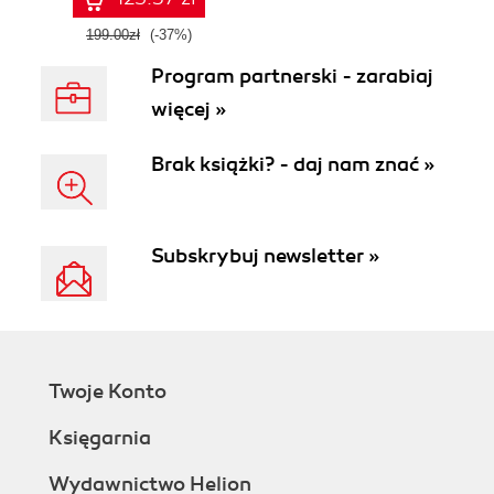
inteligentnych
systemów
199.00zł
(-37%)
Program partnerski - zarabiaj
więcej »
Brak książki? - daj nam znać »
Subskrybuj newsletter »
Twoje Konto
Księgarnia
Wydawnictwo Helion