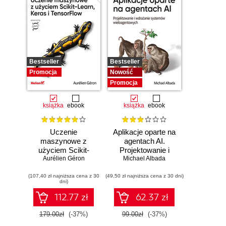
Bestseller
Bestseller
Promocja
Nowość
Promocja
książka
ebook
książka
ebook
Uczenie
Aplikacje oparte na
maszynowe z
agentach AI.
użyciem Scikit-
Projektowanie i
Learn, Keras i
Aurélien Géron
Michael Albada
wdrażanie
TensorFlow.
systemów
(107,40 zł najniższa cena z 30
Wydanie III
(49,50 zł najniższa cena z 30 dni)
wieloagentowych
dni)
112.77 zł
62.37 zł
179.00zł
(-37%)
99.00zł
(-37%)