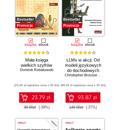
Bestseller
Bestseller
Promocja
Promocja
książka
ebook
książka
ebook
Mała księga
LLMs w akcji. Od
wielkich szyfrów
modeli językowych
Dominik Robakowski
do dochodowych
produktów
Christopher Brousseau
,
Matt Sharp
(23,40 zł najniższa cena z 30 dni)
(89,40 zł najniższa cena z 30 dni)
23.79 zł
93.87 zł
39.00zł
(-39%)
149.00zł
(-37%)