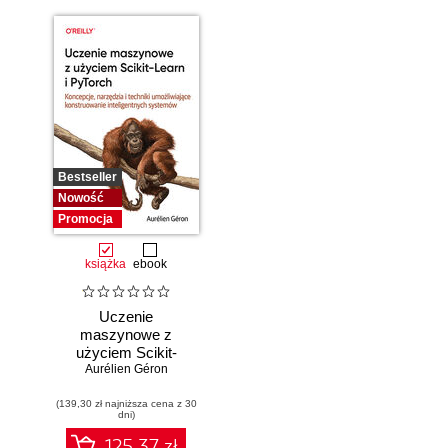
Bestseller
Nowość
Promocja
książka
ebook
Uczenie
maszynowe z
użyciem Scikit-
Learn i PyTorch.
Aurélien Géron
Koncepcje,
(139,30 zł najniższa cena z 30
narzędzia i techniki
dni)
umożliwiające
konstruowanie
125.37 zł