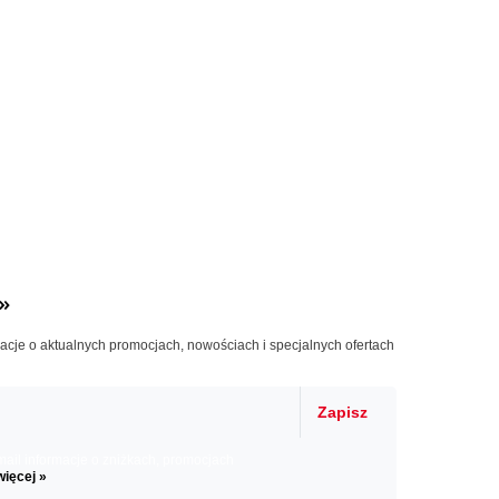
»
macje o aktualnych promocjach, nowościach i specjalnych ofertach
Zapisz
il informacje o zniżkach, promocjach
więcej »