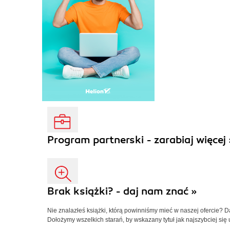
Program partnerski - zarabiaj więcej 
Brak książki? - daj nam znać »
Nie znalazłeś książki, którą powinniśmy mieć w naszej ofercie? 
Dołożymy wszelkich starań, by wskazany tytuł jak najszybciej się 