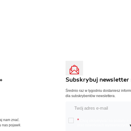
»
Subskrybuj newsletter 
Średnio raz w tygodniu dostaniesz infor
dla subskrybentów newslettera.
Daj nam znać.
*
Chcę otrzymywać na podany e-ma
u nas pojawił.
oraz nowościach wydawniczych.