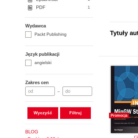
PDF
1
Wydawca
Tytuły au
Packt Publishing
Język publikacji
angielski
Zakres cen
–
Wyczyść
Promocja
BLOG