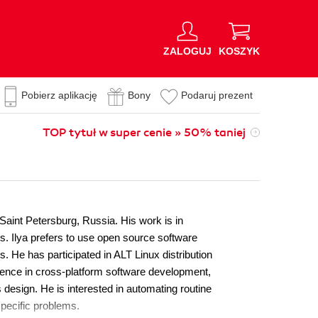
ZALOGUJ
KOSZYK
Pobierz aplikację
Bony
Podaruj prezent
TOP tytuł w super cenie » 50% taniej
 Saint Petersburg, Russia. His work is in
. Ilya prefers to use open source software
. He has participated in ALT Linux distribution
ience in cross-platform software development,
design. He is interested in automating routine
specific problems.