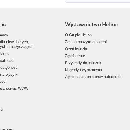
nia
Wydawnictwo Helion
mocy
O Grupie Helion
dla niewidomych,
Zostań naszym autorem!
ych i niesłyszących
Oceń książkę
klepu
Zgłoś erratę
ywatności
Przykłady do książek
dostępności
Nagrody i wyróżnienia
zty wysyłki
Zgłoś naruszenie praw autorskich
ości
nasz serwis WWW
su