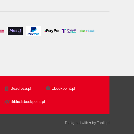
Bezdroza.pl
Ebookpoint.pl
Biblio.Ebookpoint.pl
Designed with ♥ by
Tonik.pl