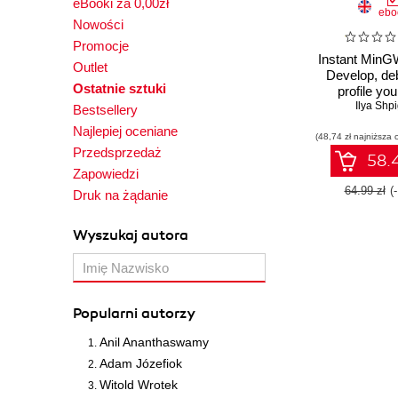
eBooki za 0,00zł
ebo
Nowości
Promocje
Instant MinGW
Outlet
Develop, de
Ostatnie sztuki
profile yo
applications 
Ilya Shp
Bestsellery
MinGW open
Najlepiej oceniane
(48,74 zł najniższa 
softwa
Przedsprzedaż
58.4
Zapowiedzi
64.99 zł
(
Druk na żądanie
Wyszukaj autora
Popularni autorzy
Anil Ananthaswamy
Adam Józefiok
Witold Wrotek