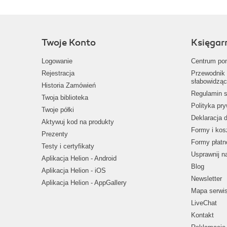
Twoje Konto
Księgar
Logowanie
Centrum po
Rejestracja
Przewodnik 
słabowidząc
Historia Zamówień
Regulamin s
Twoja biblioteka
Polityka pr
Twoje półki
Deklaracja 
Aktywuj kod na produkty
Formy i kos
Prezenty
Formy płatn
Testy i certyfikaty
Usprawnij 
Aplikacja Helion - Android
Blog
Aplikacja Helion - iOS
Newsletter
Aplikacja Helion - AppGallery
Mapa serwi
LiveChat
Kontakt