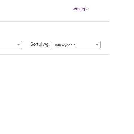
więcej »
Data wydania
Sortuj wg:
Data wydania