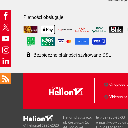
Reklamacje 
Płatności obsługuje:
Bezpieczne płatności szyfrowane SSL
Onepress.p
Videopoint.
Helion.pl sp. z o.o.
tel. (32) 230-98-63
ul. Kościuszki 1c
e-mail:
[wyświetl ema
© Helion.pl 1991-2026
44-100 Gliwice
NIP: 6312636254