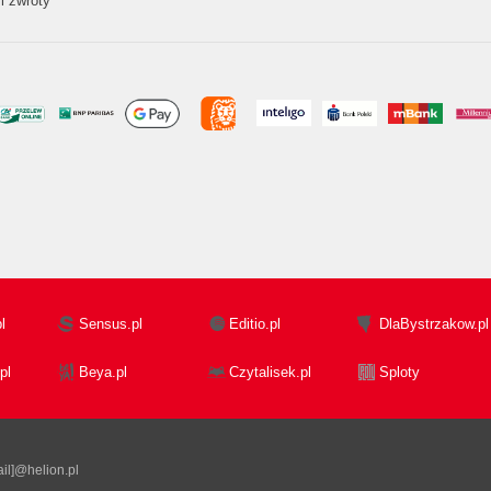
i zwroty
l
Sensus.pl
Editio.pl
DlaBystrzakow.pl
pl
Beya.pl
Czytalisek.pl
Sploty
il]@helion.pl