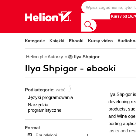
Kursy od 16,70
Kategorie
Książki
Ebooki
Kursy video
Audiobo
Helion.pl
» Autorzy
» 📚
Ilya Shpigor
Ilya Shpigor - ebooki
Podkategorie:
wróć
Ilya Shpigor i
Języki programowania
developing re
Narzędzia
products, such
programistyczne
and Wine open
porting applic
Format
tasks and res
Epub/Mobi
1