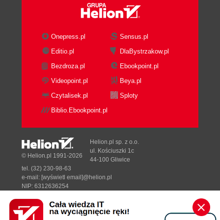
Onepress.pl
Sensus.pl
Editio.pl
DlaBystrzakow.pl
Bezdroza.pl
Ebookpoint.pl
Videopoint.pl
Beya.pl
Czytalisek.pl
Sploty
Biblio.Ebookpoint.pl
Helion.pl sp. z o.o.
ul. Kościuszki 1c
© Helion.pl 1991-2026
44-100 Gliwice
tel. (32) 230-98-63
e-mail:
[wyświetl email]@helion.pl
NIP: 6312636254
Regon: 241989027
Designed with ♥ by
Tonik.pl