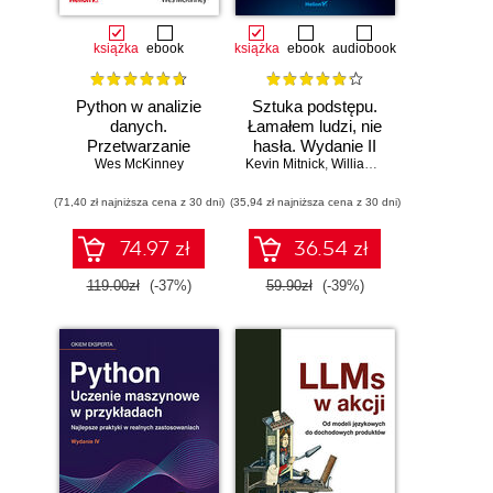
książka
ebook
książka
ebook
audiobook
Python w analizie
Sztuka podstępu.
danych.
Łamałem ludzi, nie
Przetwarzanie
hasła. Wydanie II
danych za pomocą
Wes McKinney
Kevin Mitnick
,
William L. Simon
pakietów pandas i
(71,40 zł najniższa cena z 30 dni)
NumPy oraz
(35,94 zł najniższa cena z 30 dni)
środowiska
Jupyter. Wydanie
74.97 zł
36.54 zł
III
119.00zł
(-37%)
59.90zł
(-39%)