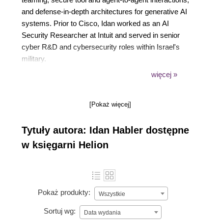
and defense-in-depth architectures for generative AI
systems. Prior to Cisco, Idan worked as an AI
Security Researcher at Intuit and served in senior
cyber R&D and cybersecurity roles within Israel's
military.
Idan holds a Ph.D. in Software and Information
więcej »
Systems Engineering from Ben-Gurion University,
where his research focused on cyber risk
[Pokaż więcej]
assessment and advanced threats to complex
systems. He is a core team member of the OWASP
Tytuły autora: Idan Habler dostępne
Securing Agentic Applications initiative and a
founding member of AIVSS. Through OWASP, he
w księgarni Helion
co-authors security standards and guidance
including the Agent Name Service (ANS) and the
Agent-to-Agent Secure (A2AS) protocol, and
develops practical threat modeling frameworks for
Pokaż produkty:
Wszystkie
multi-agent AI systems.
Sortuj wg:
A recognized contributor to the AI security
Data wydania