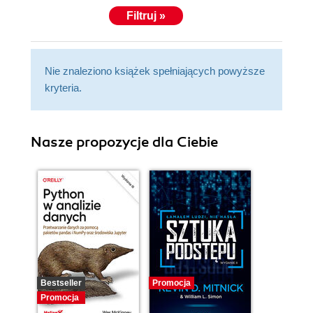
community, Idan's work appears in leading research
Filtruj »
and industry venues, and he collaborates with
industry, academia, and open-source communities
to advance secure-by-design approaches for
Nie znaleziono książek spełniających powyższe
agentic AI systems at scale.
kryteria.
Nasze propozycje dla Ciebie
Bestseller
Promocja
Promocja