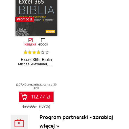
Promocja
książka
ebook
Excel 365. Biblia
Michael Alexander
,
Dick Kusleika
(107,40 zł najniższa cena z 30
dni)
112.77 zł
179.00zł
(-37%)
Program partnerski - zarabiaj
więcej »