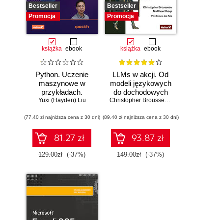
Bestseller
Bestseller
Promocja
Promocja
książka
ebook
książka
ebook
Python. Uczenie
LLMs w akcji. Od
maszynowe w
modeli językowych
przykładach.
do dochodowych
Najlepsze praktyki
Yuxi (Hayden) Liu
produktów
Christopher Brousseau
,
Matt Sharp
w realnych
(77,40 zł najniższa cena z 30 dni)
zastosowaniach.
(89,40 zł najniższa cena z 30 dni)
Wydanie IV
81.27 zł
93.87 zł
129.00zł
(-37%)
149.00zł
(-37%)