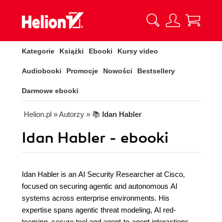
Kategorie
Książki
Ebooki
Kursy video
Audiobooki
Promocje
Nowości
Bestsellery
Darmowe ebooki
Helion.pl
» Autorzy
» 📚
Idan Habler
Idan Habler - ebooki
Idan Habler is an AI Security Researcher at Cisco,
focused on securing agentic and autonomous AI
systems across enterprise environments. His
expertise spans agentic threat modeling, AI red-
teaming, secure tool and agent-to-agent interactions,