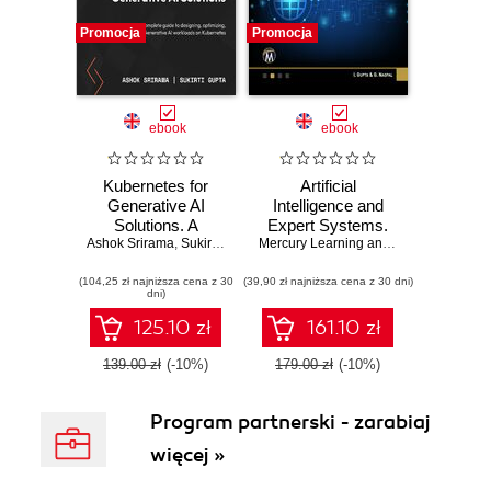
Promocja
Promocja
ebook
ebook
Kubernetes for
Artificial
Generative AI
Intelligence and
Solutions. A
Expert Systems.
Ashok Srirama
complete guide to
,
Sukirti Gupta
,
Rajdeep Saha
Techniques and
Mercury Learning and Information
,
I. G
designing,
Applications for
(104,25 zł najniższa cena z 30
optimizing, and
(39,90 zł najniższa cena z 30 dni)
Problem Solving
dni)
deploying
Generative AI
125.10 zł
161.10 zł
workloads on
Kubernetes
139.00 zł
(-10%)
179.00 zł
(-10%)
Program partnerski - zarabiaj
więcej »