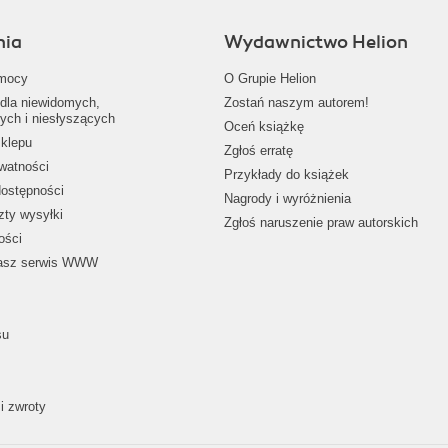
nia
Wydawnictwo Helion
mocy
O Grupie Helion
dla niewidomych,
Zostań naszym autorem!
ych i niesłyszących
Oceń książkę
klepu
Zgłoś erratę
ywatności
Przykłady do książek
dostępności
Nagrody i wyróżnienia
zty wysyłki
Zgłoś naruszenie praw autorskich
ości
nasz serwis WWW
su
i zwroty