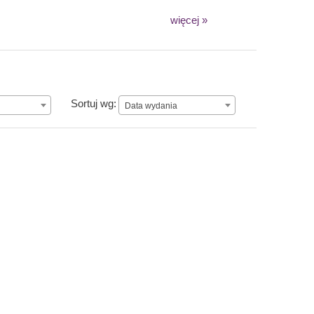
więcej »
Data wydania
Sortuj wg:
Data wydania