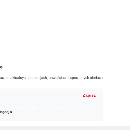
»
macje o aktualnych promocjach, nowościach i specjalnych ofertach
Zapisz
il informacje o zniżkach, promocjach
więcej »