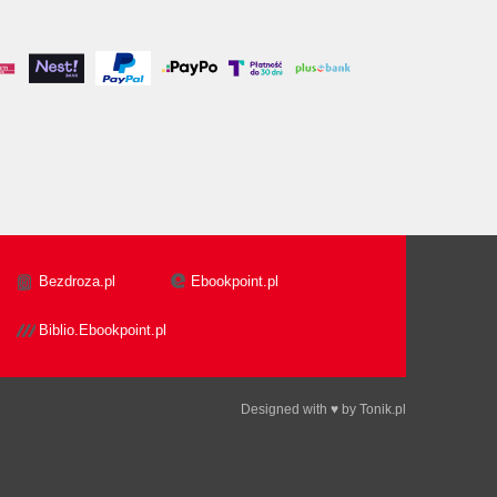
Bezdroza.pl
Ebookpoint.pl
Biblio.Ebookpoint.pl
Designed with ♥ by
Tonik.pl