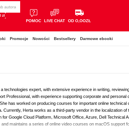
 zł
POMOC
LIVE CHAT
OD O,OOZŁ
oki
Promocje
Nowości
Bestsellery
Darmowe ebooki
a technologies expert, with extensive experience in writing, reviewing
ort Professional, with experience supporting corporate and personal c
 She has worked on producing courses for important online technical c
. Currently, Herta works as a third-party vendor in the localization of
 for Google Cloud Platform, Microsoft Office, Azure, Dell Technical A
 and maintains a series of online video courses on macOS support for