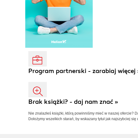
Program partnerski - zarabiaj więcej 
Brak książki? - daj nam znać »
Nie znalazłeś książki, którą powinniśmy mieć w naszej ofercie? 
Dołożymy wszelkich starań, by wskazany tytuł jak najszybciej się 