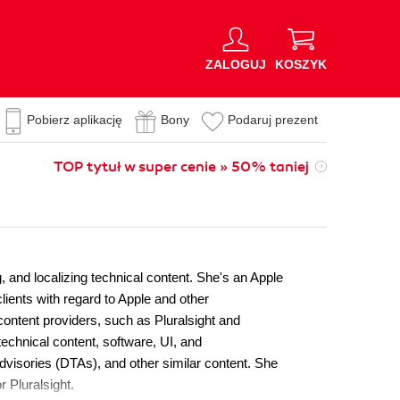
ZALOGUJ
KOSZYK
Pobierz aplikację
Bony
Podaruj prezent
TOP tytuł w super cenie » 50% taniej
, and localizing technical content. She's an Apple
lients with regard to Apple and other
ontent providers, such as Pluralsight and
 technical content, software, UI, and
dvisories (DTAs), and other similar content. She
 Pluralsight.