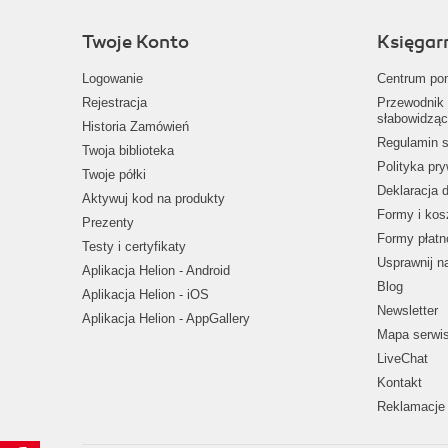
Twoje Konto
Księgar
Logowanie
Centrum po
Rejestracja
Przewodnik 
słabowidząc
Historia Zamówień
Regulamin s
Twoja biblioteka
Polityka pr
Twoje półki
Deklaracja 
Aktywuj kod na produkty
Formy i kos
Prezenty
Formy płatn
Testy i certyfikaty
Usprawnij 
Aplikacja Helion - Android
Blog
Aplikacja Helion - iOS
Newsletter
Aplikacja Helion - AppGallery
Mapa serwi
LiveChat
Kontakt
Reklamacje 