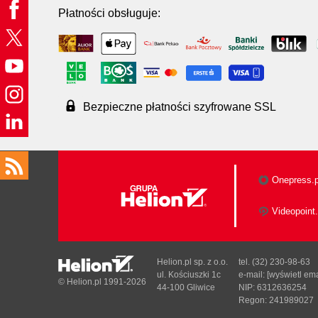
Płatności obsługuje:
Bezpieczne płatności szyfrowane SSL
Onepress.p
Videopoint.
Helion.pl sp. z o.o.
tel. (32) 230-98-63
ul. Kościuszki 1c
e-mail:
[wyświetl ema
© Helion.pl 1991-2026
44-100 Gliwice
NIP: 6312636254
Regon: 241989027