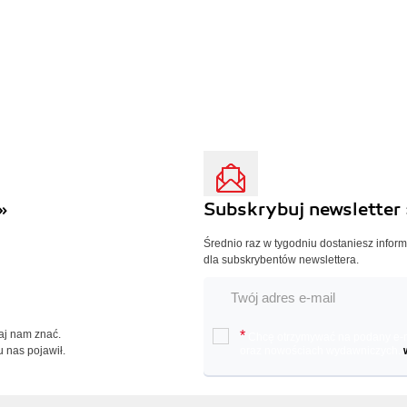
»
Subskrybuj newsletter 
Średnio raz w tygodniu dostaniesz infor
dla subskrybentów newslettera.
Daj nam znać.
*
Chcę otrzymywać na podany e-ma
u nas pojawił.
oraz nowościach wydawniczych.