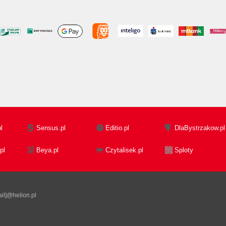
l
Sensus.pl
Editio.pl
DlaBystrzakow.pl
pl
Beya.pl
Czytalisek.pl
Sploty
il]@helion.pl