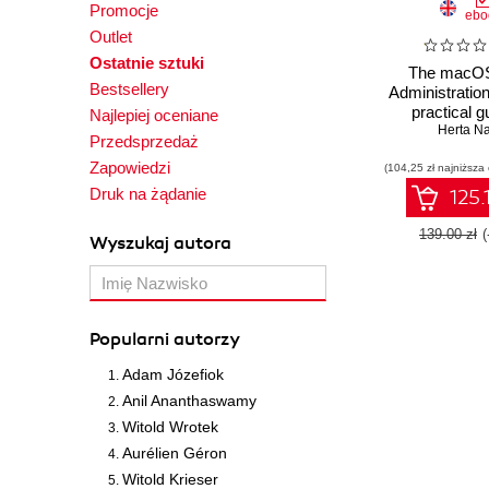
Promocje
ebo
Outlet
Ostatnie sztuki
The macO
Bestsellery
Administratio
practical g
Najlepiej oceniane
implemen
Herta N
Przedsprzedaż
managing
Zapowiedzi
(104,25 zł najniższa
optimizing m
Sur features 
Druk na żądanie
125.
139.00 zł
Wyszukaj autora
Popularni autorzy
Adam Józefiok
Anil Ananthaswamy
Witold Wrotek
Aurélien Géron
Witold Krieser