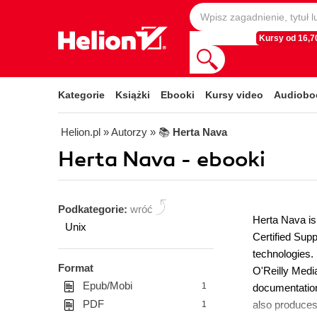
Kursy od 16,70
Kategorie
Książki
Ebooki
Kursy video
Audiobo
Helion.pl
» Autorzy
» 📚
Herta Nava
Herta Nava - ebooki
Podkategorie:
wróć
Herta Nava is 
Unix
Certified Supp
technologies.
Format
O'Reilly Media
Epub/Mobi
1
documentation
PDF
also produces
1