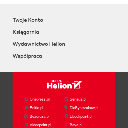
Twoje Konto
Księgarnia
Wydawnictwo Helion
Współpraca
Onepress.pl
Sensus.pl
Editio.pl
DlaBystrzakow.pl
Bezdroza.pl
Ebookpoint.pl
Videopoint.pl
Beya.pl