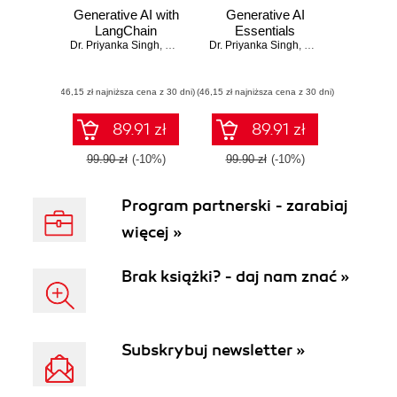
Generative AI with
Generative AI
LangChain
Essentials
Dr. Priyanka Singh
,
Hariom Singh
Dr. Priyanka Singh
,
Hariom Singh
(46,15 zł najniższa cena z 30 dni)
(46,15 zł najniższa cena z 30 dni)
89.91 zł
89.91 zł
99.90 zł
(-10%)
99.90 zł
(-10%)
Program partnerski - zarabiaj
więcej »
Brak książki? - daj nam znać »
Subskrybuj newsletter »