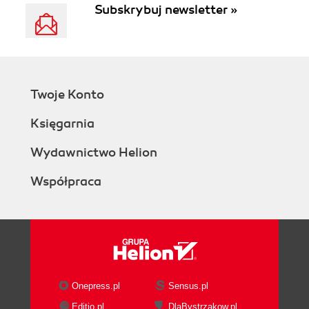
Subskrybuj newsletter »
Twoje Konto
Księgarnia
Wydawnictwo Helion
Współpraca
Onepress.pl
Sensus.pl
Editio.pl
DlaBystrzakow.pl