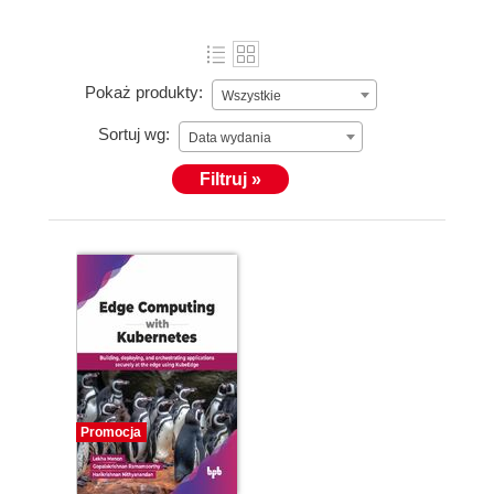
Pokaż produkty:
Wszystkie
Sortuj wg:
Data wydania
Filtruj »
Promocja