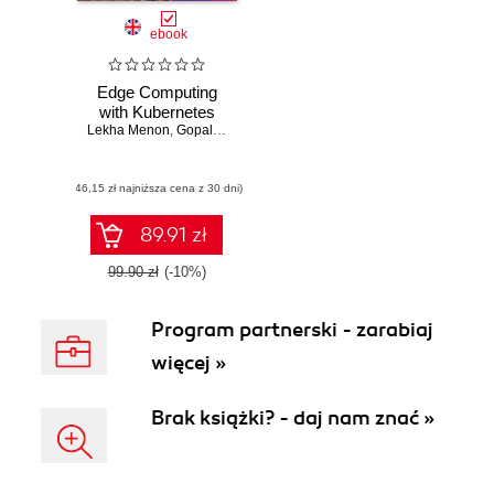
ebook
Edge Computing
with Kubernetes
Lekha Menon
,
Gopalakrishnan Ramamoorthy
,
Harikrishnan Nithya
(46,15 zł najniższa cena z 30 dni)
89.91 zł
99.90 zł
(-10%)
Program partnerski - zarabiaj
więcej »
Brak książki? - daj nam znać »