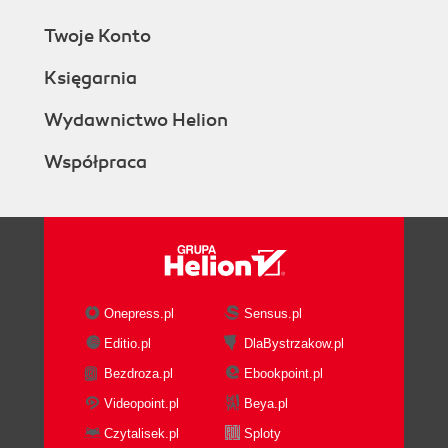
Twoje Konto
Księgarnia
Wydawnictwo Helion
Współpraca
Onepress.pl
Sensus.pl
Editio.pl
DlaBystrzakow.pl
Bezdroza.pl
Ebookpoint.pl
Videopoint.pl
Beya.pl
Czytalisek.pl
Sploty