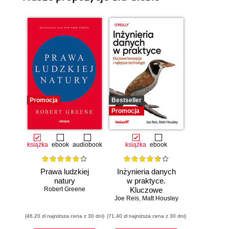
Promocja
Bestseller
Promocja
książka
ebook
audiobook
książka
ebook
Prawa ludzkiej
Inżynieria danych
natury
w praktyce.
Robert Greene
Kluczowe
Joe Reis
koncepcje i
,
Matt Housley
najlepsze
(46,20 zł najniższa cena z 30 dni)
(71,40 zł najniższa cena z 30 dni)
technologie