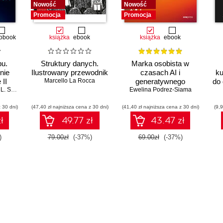
Nowość
Nowość
Promocja
Promocja
obook
książka
ebook
książka
ebook
pu.
Struktury danych.
Marka osobista w
nie
Ilustrowany przewodnik
czasach AI i
ku
 II
Marcello La Rocca
generatywnego
do 
 Simon
Ewelina Podrez-Siama
wyszukiwania
 30 dni)
(47,40 zł najniższa cena z 30 dni)
(41,40 zł najniższa cena z 30 dni)
(9,9
ł
49.77 zł
43.47 zł
)
79.00zł
(-37%)
69.00zł
(-37%)