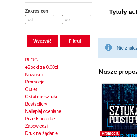
Zakres cen
Tytuły a
–
Wyczyść
Nie znale
BLOG
eBooki za 0,00zł
Nasze propoz
Nowości
Promocje
Outlet
Ostatnie sztuki
Bestsellery
Najlepiej oceniane
Przedsprzedaż
Zapowiedzi
Druk na żądanie
Promocja