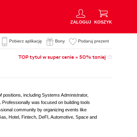
ZALOGUJ
KOSZYK
Pobierz aplikację
Bony
Podaruj prezent
TOP tytuł w super cenie » 50% taniej
 positions, including Systems Administrator,
 Professionally was focused on building tools
essional community by organizing events like
as, Hotel, Fintech, DeFI, Automotive, Space and