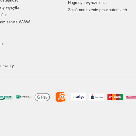
dostępności
Nagrody i wyróżnienia
zty wysyłki
Zgłoś naruszenie praw autorskich
ości
nasz serwis WWW
su
i zwroty