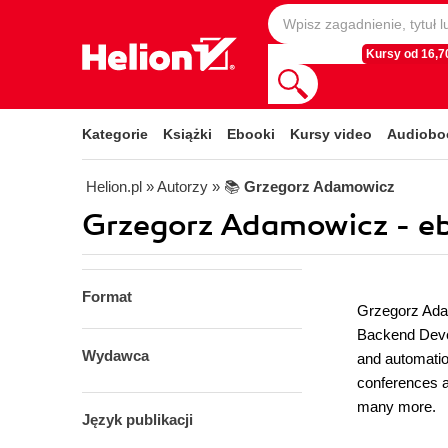
Kursy od 16,70
Kategorie
Książki
Ebooki
Kursy video
Audiobo
Helion.pl
» Autorzy
» 📚
Grzegorz Adamowicz
Grzegorz Adamowicz - e
Format
Grzegorz Adam
Backend Devel
Wydawca
and automatio
conferences a
many more.
Język publikacji