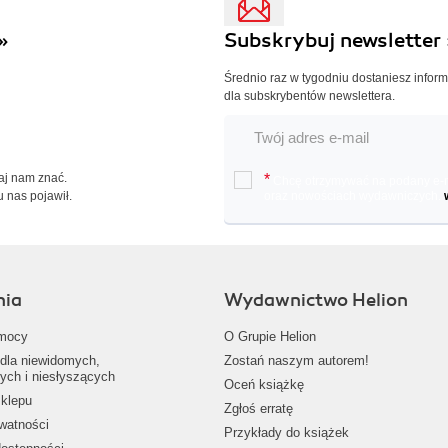
»
Subskrybuj newsletter 
Średnio raz w tygodniu dostaniesz infor
dla subskrybentów newslettera.
Daj nam znać.
*
Chcę otrzymywać na podany e-ma
u nas pojawił.
oraz nowościach wydawniczych.
nia
Wydawnictwo Helion
mocy
O Grupie Helion
dla niewidomych,
Zostań naszym autorem!
ych i niesłyszących
Oceń książkę
klepu
Zgłoś erratę
ywatności
Przykłady do książek