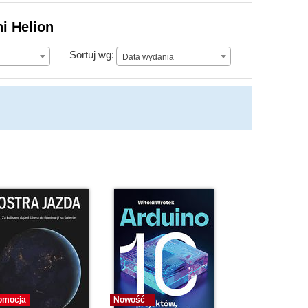
i Helion
Data wydania
Sortuj wg:
Data wydania
omocja
Nowość