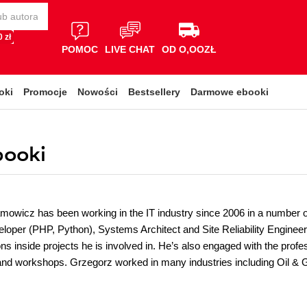
 zł
POMOC
LIVE CHAT
OD O,OOZŁ
oki
Promocje
Nowości
Bestsellery
Darmowe ebooki
booki
owicz has been working in the IT industry since 2006 in a number of
oper (PHP, Python), Systems Architect and Site Reliability Engineer.
ns inside projects he is involved in. He’s also engaged with the prof
nd workshops. Grzegorz worked in many industries including Oil & G