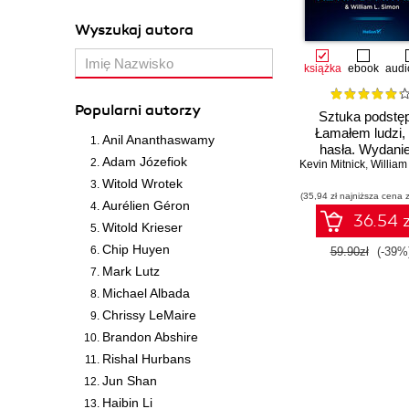
Wyszukaj autora
książka
ebook
audi
Popularni autorzy
Sztuka podstę
Łamałem ludzi, 
Anil Ananthaswamy
hasła. Wydanie
Adam Józefiok
Kevin Mitnick
,
William L.
Witold Wrotek
(35,94 zł najniższa cena z
Aurélien Géron
36.54 z
Witold Krieser
Chip Huyen
59.90zł
(-39%
Mark Lutz
Michael Albada
Chrissy LeMaire
Brandon Abshire
Rishal Hurbans
Jun Shan
Haibin Li