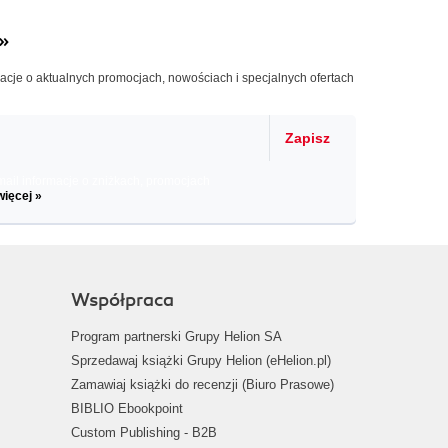
»
macje o aktualnych promocjach, nowościach i specjalnych ofertach
Zapisz
il informacje o zniżkach, promocjach
więcej »
Współpraca
Program partnerski Grupy Helion SA
Sprzedawaj książki Grupy Helion (eHelion.pl)
Zamawiaj książki do recenzji (Biuro Prasowe)
BIBLIO Ebookpoint
Custom Publishing - B2B