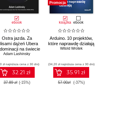
Promocja
ebook
książka
ebook
Ostra jazda. Za
Arduino. 10 projektów,
lisami dążeń Ubera
które naprawdę działają
dominacji na świecie
Witold Wrotek
Adam Lashinsky
0 zł najniższa cena z 30 dni)
(34,20 zł najniższa cena z 30 dni)
32.21 zł
35.91 zł
37.89 zł
(-15%)
57.00zł
(-37%)