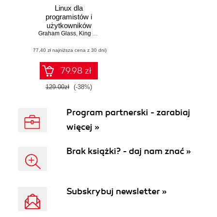
Linux dla
programistów i
użytkowników
Graham Glass
,
King Ables
(77,40 zł najniższa cena z 30 dni)
79.98 zł
129.00zł
(-38%)
Program partnerski - zarabiaj
więcej »
Brak książki? - daj nam znać »
Subskrybuj newsletter »