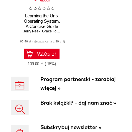
ebook
Learning the Unix
Operating System.
A Concise Guide
Jerry Peek
for the New User.
,
Grace Todino
,
John Strang
5th Edition
(65,40 zł najniższa cena z 30 dni)
92.65 zł
109.00 zł
(-15%)
Program partnerski - zarabiaj
więcej »
Brak książki? - daj nam znać »
Subskrybuj newsletter »