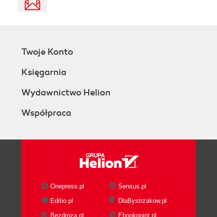
Twoje Konto
Księgarnia
Wydawnictwo Helion
Współpraca
Onepress.pl
Sensus.pl
Editio.pl
DlaBystrzakow.pl
Bezdroza.pl
Ebookpoint.pl