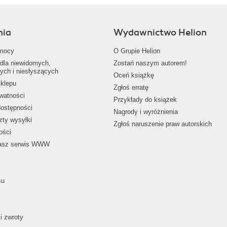
nia
Wydawnictwo Helion
mocy
O Grupie Helion
dla niewidomych,
Zostań naszym autorem!
ych i niesłyszących
Oceń książkę
klepu
Zgłoś erratę
ywatności
Przykłady do książek
dostępności
Nagrody i wyróżnienia
zty wysyłki
Zgłoś naruszenie praw autorskich
ości
nasz serwis WWW
su
i zwroty