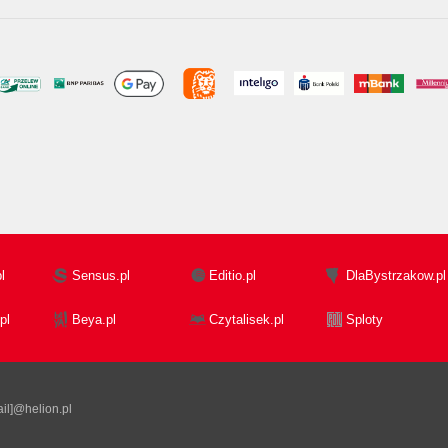
l
Sensus.pl
Editio.pl
DlaBystrzakow.pl
pl
Beya.pl
Czytalisek.pl
Sploty
il]@helion.pl