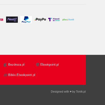
Bezdroza.pl
Ebookpoint.pl
Biblio.Ebookpoint.pl
Designed with ♥ by
Tonik.pl