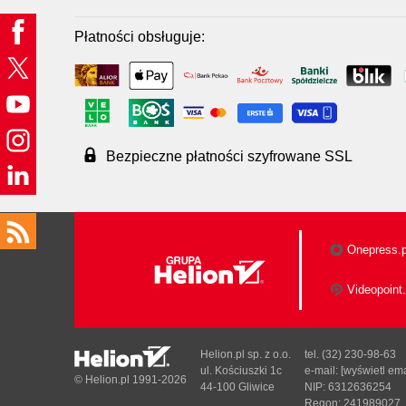
Płatności obsługuje:
Bezpieczne płatności szyfrowane SSL
Onepress.p
Videopoint.
Helion.pl sp. z o.o.
tel. (32) 230-98-63
ul. Kościuszki 1c
e-mail:
[wyświetl ema
© Helion.pl 1991-2026
44-100 Gliwice
NIP: 6312636254
Regon: 241989027