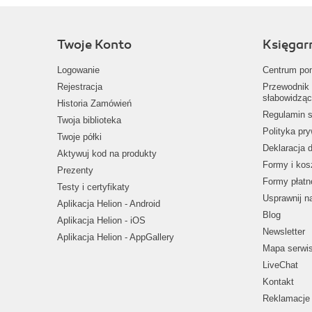
Twoje Konto
Księgar
Logowanie
Centrum po
Rejestracja
Przewodnik 
słabowidząc
Historia Zamówień
Regulamin s
Twoja biblioteka
Polityka pr
Twoje półki
Deklaracja 
Aktywuj kod na produkty
Formy i kos
Prezenty
Formy płatn
Testy i certyfikaty
Usprawnij 
Aplikacja Helion - Android
Blog
Aplikacja Helion - iOS
Newsletter
Aplikacja Helion - AppGallery
Mapa serwi
LiveChat
Kontakt
Reklamacje 