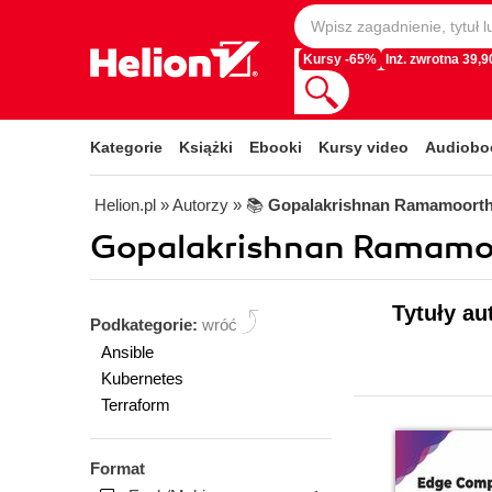
Kursy -65%
Inż. zwrotna 39,90
Kategorie
Książki
Ebooki
Kursy video
Audiobo
Helion.pl
» Autorzy
» 📚
Gopalakrishnan Ramamoort
Gopalakrishnan Ramamoo
Tytuły a
Podkategorie:
wróć
Ansible
Kubernetes
Terraform
Format