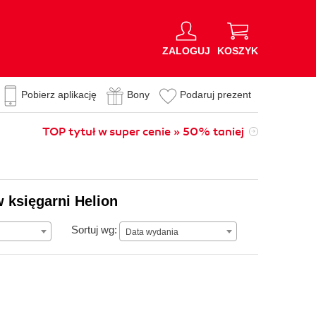
ZALOGUJ
KOSZYK
Pobierz aplikację
Bony
Podaruj prezent
TOP tytuł w super cenie » 50% taniej
 księgarni Helion
Data wydania
Sortuj wg:
Data wydania