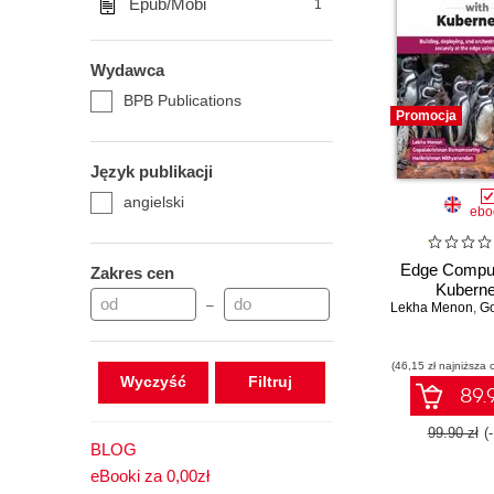
Epub/Mobi
1
Wydawca
BPB Publications
Promocja
Język publikacji
angielski
ebo
Edge Comput
Zakres cen
Kuberne
–
Lekha Menon
,
Gopal
(46,15 zł najniższa 
Wyczyść
89.9
99.90 zł
(
BLOG
eBooki za 0,00zł