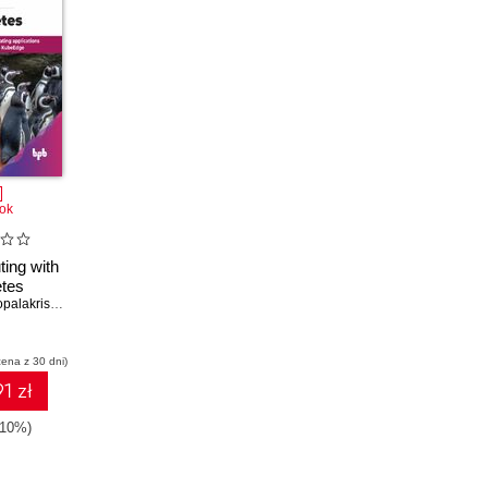
ok
ing with
tes
akrishnan Ramamoorthy
,
Harikrishnan Nithyanandan
cena z 30 dni)
1 zł
-10%)