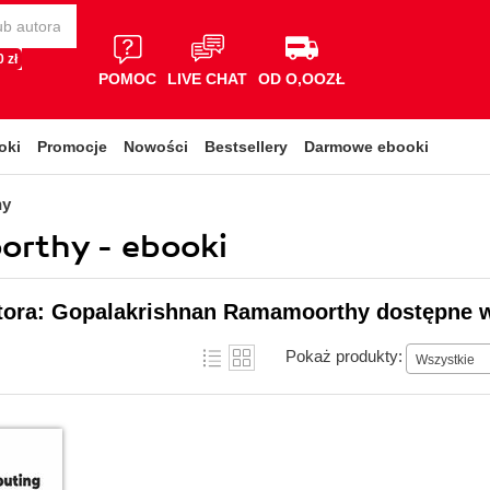
 zł
POMOC
LIVE CHAT
OD O,OOZŁ
oki
Promocje
Nowości
Bestsellery
Darmowe ebooki
hy
rthy - ebooki
utora: Gopalakrishnan Ramamoorthy dostępne w
Pokaż produkty:
Wszystkie