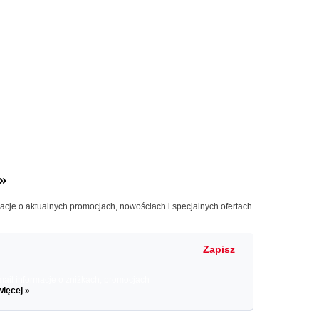
»
macje o aktualnych promocjach, nowościach i specjalnych ofertach
Zapisz
il informacje o zniżkach, promocjach
więcej »