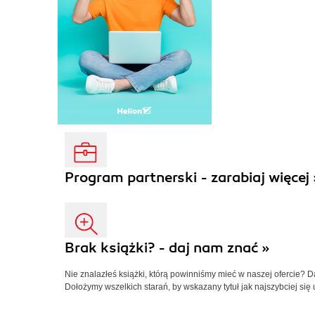
Program partnerski - zarabiaj więcej 
Brak książki? - daj nam znać »
Nie znalazłeś książki, którą powinniśmy mieć w naszej ofercie? 
Dołożymy wszelkich starań, by wskazany tytuł jak najszybciej się 