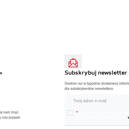
»
Subskrybuj newsletter 
Średnio raz w tygodniu dostaniesz infor
dla subskrybentów newslettera.
Daj nam znać.
*
Chcę otrzymywać na podany e-ma
u nas pojawił.
oraz nowościach wydawniczych.