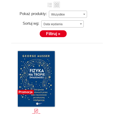
Pokaż produkty:
Wszystkie
Sortuj wg:
Data wydania
Filtruj »
Promocja