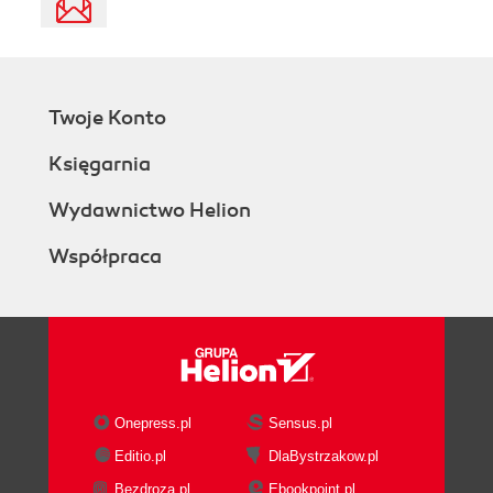
Twoje Konto
Księgarnia
Wydawnictwo Helion
Współpraca
Onepress.pl
Sensus.pl
Editio.pl
DlaBystrzakow.pl
Bezdroza.pl
Ebookpoint.pl