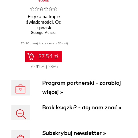
ebook
Fizyka na tropie
świadomości. Od
zjawisk
kwantowych przez
George Musser
sieci neuronowe po
(25,90 zł najniższa cena z 30 dni)
sztuczną
inteligencję
57.54 zł
79.91 zł
(-28%)
Program partnerski - zarabiaj
więcej »
Brak książki? - daj nam znać »
Subskrybuj newsletter »