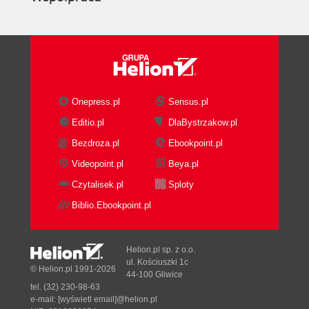
Onepress.pl
Sensus.pl
Editio.pl
DlaBystrzakow.pl
Bezdroza.pl
Ebookpoint.pl
Videopoint.pl
Beya.pl
Czytalisek.pl
Sploty
Biblio.Ebookpoint.pl
Helion.pl sp. z o.o.
ul. Kościuszki 1c
© Helion.pl 1991-2026
44-100 Gliwice
tel. (32) 230-98-63
e-mail:
[wyświetl email]@helion.pl