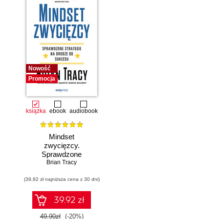
Nowość
Promocja
książka
ebook
audiobook
Mindset
zwycięzcy.
Sprawdzone
strategie na drodze
Brian Tracy
do sukcesu
(39,92 zł najniższa cena z 30 dni)
39.92 zł
49.90zł
(-20%)