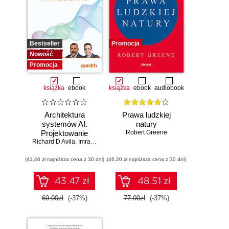
Bestseller
Promocja
Nowość
Promocja
książka
ebook
książka
ebook
audiobook
Architektura
Prawa ludzkiej
systemów AI.
natury
Projektowanie
Robert Greene
Richard D Avila
skalowalnego i
,
Imran Ahmad
niezawodnego
(41,40 zł najniższa cena z 30 dni)
oprogramowania
(46,20 zł najniższa cena z 30 dni)
43.47 zł
48.51 zł
69.00zł
(-37%)
77.00zł
(-37%)