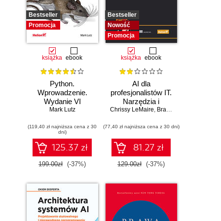
Bestseller
Bestseller
Promocja
Nowość
Promocja
książka
ebook
książka
ebook
Python.
AI dla
Wprowadzenie.
profesjonalistów IT.
Wydanie VI
Narzędzia i
Mark Lutz
Chrissy LeMaire
techniki
,
Brandon Abshire
zwiększające
(119,40 zł najniższa cena z 30
(77,40 zł najniższa cena z 30 dni)
produktywność
dni)
125.37 zł
81.27 zł
199.00zł
(-37%)
129.00zł
(-37%)