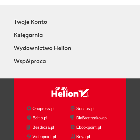
Twoje Konto
Księgarnia
Wydawnictwo Helion
Współpraca
Onepress.pl
Sensus.pl
Editio.pl
DlaBystrzakow.pl
Bezdroza.pl
Ebookpoint.pl
Videopoint.pl
Beya.pl