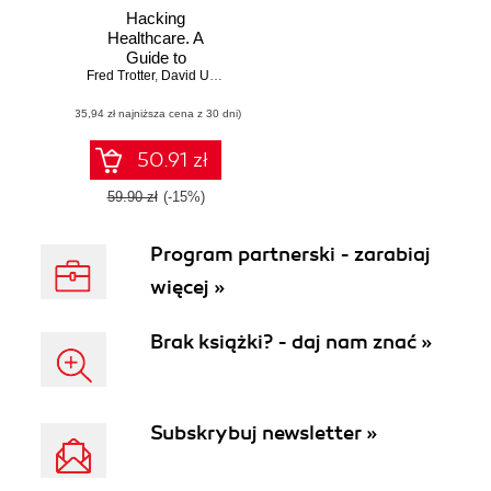
Hacking
Healthcare. A
Guide to
Fred Trotter
Standards,
,
David Uhlman
Workflows, and
(35,94 zł najniższa cena z 30 dni)
Meaningful Use
50.91 zł
59.90 zł
(-15%)
Program partnerski - zarabiaj
więcej »
Brak książki? - daj nam znać »
Subskrybuj newsletter »