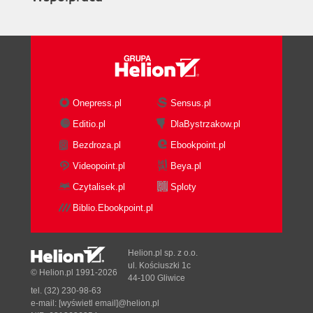
Onepress.pl
Sensus.pl
Editio.pl
DlaBystrzakow.pl
Bezdroza.pl
Ebookpoint.pl
Videopoint.pl
Beya.pl
Czytalisek.pl
Sploty
Biblio.Ebookpoint.pl
Helion.pl sp. z o.o.
ul. Kościuszki 1c
© Helion.pl 1991-2026
44-100 Gliwice
tel. (32) 230-98-63
e-mail:
[wyświetl email]@helion.pl