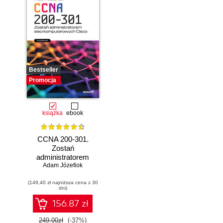
Bestseller
Promocja
książka
ebook
CCNA 200-301.
Zostań
administratorem
Adam Józefiok
sieci
komputerowych
(149,40 zł najniższa cena z 30
Cisco. Wydanie II
dni)
156.87 zł
249.00zł
(-37%)